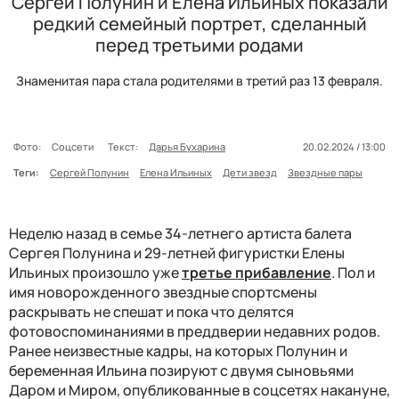
Сергей Полунин и Елена Ильиных показали
редкий семейный портрет, сделанный
перед третьими родами
Знаменитая пара стала родителями в третий раз 13 февраля.
Фото:
Соцсети
Текст:
Дарья Бухарина
20.02.2024 / 13:00
Теги:
Сергей Полунин
Елена Ильиных
Дети звезд
Звездные пары
Неделю назад в семье 34-летнего артиста балета
Сергея Полунина и 29-летней фигуристки Елены
Ильиных произошло уже
третье прибавление
. Пол и
имя новорожденного звездные спортсмены
раскрывать не спешат и пока что делятся
фотовоспоминаниями в преддверии недавних родов.
Ранее неизвестные кадры, на которых Полунин и
беременная Ильина позируют с двумя сыновьями
Даром и Миром, опубликованные в соцсетях накануне,