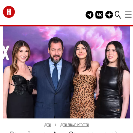
Перейти на главную
Telegram канал HEL
Группа HELLO В
Канал HELLO
ДЕТИ
/
ДЕТИ ЗНАМЕНИТОСТЕЙ