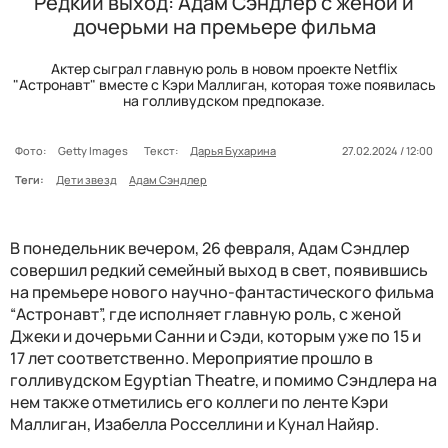
Редкий выход: Адам Сэндлер с женой и
дочерьми на премьере фильма
Актер сыграл главную роль в новом проекте Netflix
"Астронавт" вместе с Кэри Маллиган, которая тоже появилась
на голливудском предпоказе.
Фото:
Getty Images
Текст:
Дарья Бухарина
27.02.2024 / 12:00
Теги:
Дети звезд
Адам Сэндлер
В понедельник вечером, 26 февраля, Адам Сэндлер
совершил редкий семейный выход в свет, появившись
на премьере нового научно-фантастического фильма
“Астронавт”, где исполняет главную роль, с женой
Джеки и дочерьми Санни и Сэди, которым уже по 15 и
17 лет соответственно. Мероприятие прошло в
голливудском Egyptian Theatre, и помимо Сэндлера на
нем также отметились его коллеги по ленте Кэри
Маллиган, Изабелла Росселлини и Кунал Найяр.