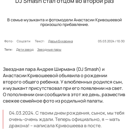
DJ Smash стал отцом во второй раз
В семье музыканта и фотомодели Анастасии Кривошеевой
произошло прибавление.
Фото:
Соцсети
Текст:
Дарья Бухарина
05.03.2024 / 10:30
Теги:
Дети звезд
Звездные пары
Звездная пара Андрея Ширмана (DJ Smash) и
Анастасии Кривошеевой объявила о рождении
второго общего ребенка. У влюбленных родился сын,
и музыкант присутствовал при его появлении на свет.
О пополнении они сообщили в этот же день, разместив
свежее семейное фото из родильной палаты.
04.03.2024. С твоим днем рождения, сынок, мы тебя
очень-очень ждали. Теперь официально, я — мать
дракона! – написала Кривошеева в посте.