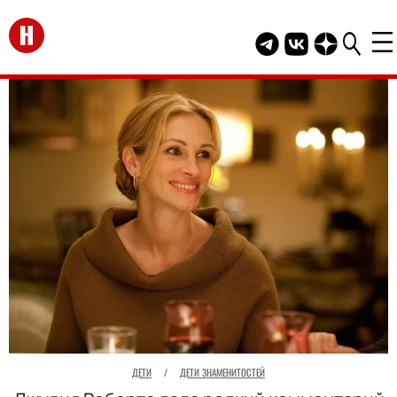
Перейти на главную
Telegram канал HEL
Группа HELLO В
Канал HELLO
ДЕТИ
/
ДЕТИ ЗНАМЕНИТОСТЕЙ