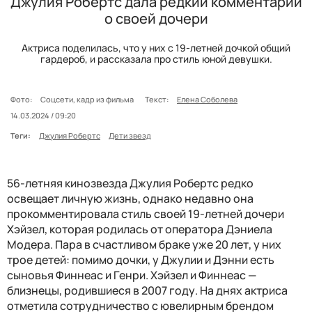
Джулия Робертс дала редкий комментарий
о своей дочери
Актриса поделилась, что у них с 19-летней дочкой общий
гардероб, и рассказала про стиль юной девушки.
Фото:
Соцсети, кадр из фильма
Текст:
Елена Соболева
14.03.2024 / 09:20
Теги:
Джулия Робертс
Дети звезд
56-летняя кинозвезда Джулия Робертс редко
освещает личную жизнь, однако недавно она
прокомментировала стиль своей 19-летней дочери
Хэйзел, которая родилась от оператора Дэниела
Модера. Пара в счастливом браке уже 20 лет, у них
трое детей: помимо дочки, у Джулии и Дэнни есть
сыновья Финнеас и Генри. Хэйзел и Финнеас —
близнецы, родившиеся в 2007 году. На днях актриса
отметила сотрудничество с ювелирным брендом