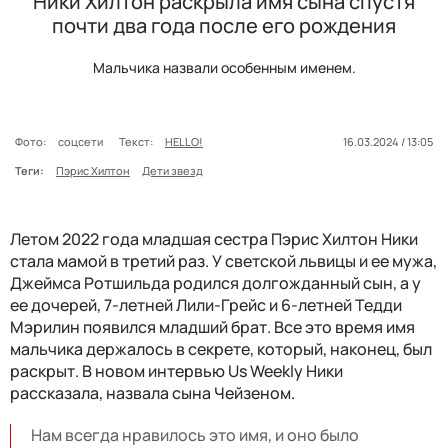
Ники Хилтон раскрыла имя сына спустя
почти два года после его рождения
Мальчика назвали особенным именем.
Фото:
соцсети
Текст:
HELLO!
16.03.2024 / 13:05
Теги:
Пэрис Хилтон
Дети звезд
Летом 2022 года младшая сестра Пэрис Хилтон Ники
стала мамой в третий раз. У светской львицы и ее мужа,
Джеймса Ротшильда родился долгожданный сын, а у
ее дочерей, 7-летней Лили-Грейс и 6-летней Тедди
Мэрилин появился младший брат. Все это время имя
мальчика держалось в секрете, который, наконец, был
раскрыт. В новом интервью Us Weekly Ники
рассказала, назвала сына Чейзеном.
Нам всегда нравилось это имя, и оно было