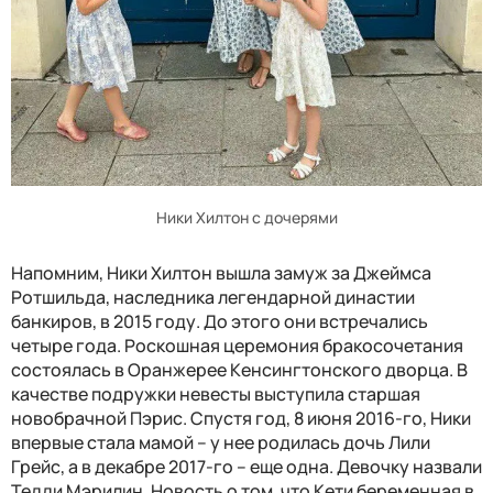
Ники Хилтон с дочерями
Напомним, Ники Хилтон вышла замуж за Джеймса
Ротшильда, наследника легендарной династии
банкиров, в 2015 году. До этого они встречались
четыре года. Роскошная церемония бракосочетания
состоялась в Оранжерее Кенсингтонского дворца. В
качестве подружки невесты выступила старшая
новобрачной Пэрис. Спустя год, 8 июня 2016-го,
Ники
впервые стала мамой – у нее родилась дочь Лили
Грейс, а в декабре 2017-го – еще одна. Девочку назвали
Тедди Мэрилин. Новость о том, что Кети беременная в