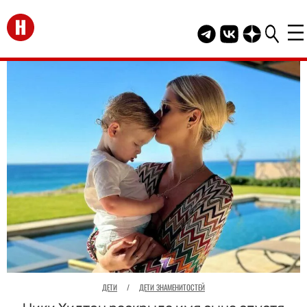
Перейти на главную
Telegram канал HEL
Группа HELLO В
Канал HELLO
ДЕТИ
/
ДЕТИ ЗНАМЕНИТОСТЕЙ