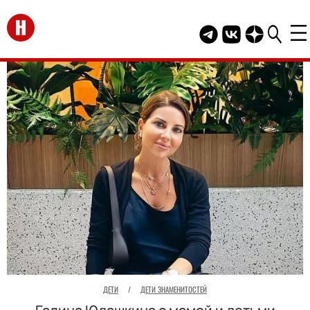
Перейти на главную
Telegram канал HEL
Группа HELLO В
Канал HELLO
ДЕТИ
/
ДЕТИ ЗНАМЕНИТОСТЕЙ