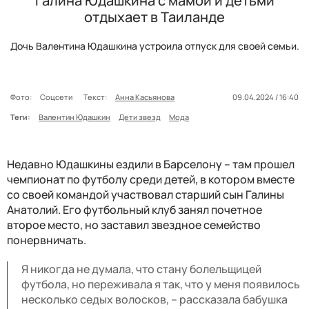
Галина Юдашкина с мамой и детьми
отдыхает в Таиланде
Дочь Валентина Юдашкина устроила отпуск для своей семьи.
Фото:
Соцсети
Текст:
Анна Касьянова
09.04.2024 / 16:40
Теги:
Валентин Юдашкин
Дети звезд
Мода
Недавно Юдашкины ездили в Барселону – там прошел
чемпионат по футболу среди детей, в котором вместе
со своей командой участвовал старший сын Галины
Анатолий. Его футбольный клуб занял почетное
второе место, но заставил звездное семейство
понервничать.
Я никогда не думала, что стану болельщицей
футбола, но переживала я так, что у меня появилось
несколько седых волосков, – рассказала бабушка