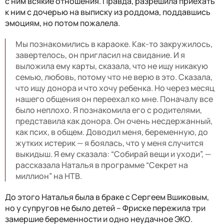
с ним всякие отношения. Правда, разрешила приехать
к ним с дочерью на выписку из роддома, поддавшись
эмоциям, но потом пожалела.
Мы познакомились в караоке. Как-то закружилось,
завертелось, он пригласил на свидание. И я
выложила ему карты, сказала, что не ищу никакую
семью, любовь, потому что не верю в это. Сказала,
что ищу донора и что хочу ребенка. Но через месяц
нашего общения он переехал ко мне. Поначалу все
было неплохо. Я познакомила его с родителями,
представила как донора. Он очень несдержанный,
как псих, в общем. Доводил меня, беременную, до
жутких истерик — я боялась, что у меня случится
выкидыш. Я ему сказала: “Собирай вещи и уходи”, —
рассказала Наталья в программе “Секрет на
миллион” на НТВ.
До этого Наталья была в браке с Сергеем Вшиковым,
но у супругов не было детей – Фриске пережила три
замершие беременности и одно неудачное ЭКО.