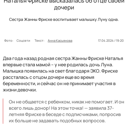
Наталья Фриске высказалась об отце своей
дочери
Cестра Жанны Фриске воспитывает малышку Луну одна.
Фото:
Соцсети
Текст:
Анна Касьянова
17.04.2024 / 19:20
Два года назад родная сестра Жанны Фриске Наталья
впервые стала мамой – у нее родилась дочь Луна.
Малышка появилась на свет благодаря ЭКО. Фриске
рассталась с отцом дочери еще во время
беременности, и сейчас он не принимает участия в
жизни девочки.
Он не общается с ребенком, никак не помогает. И он
всего лишь донор! На этом точка! — заявила 37-
летняя Фриске в беседе с подписчиками, попросив
их больше не задавать подобных вопросов.