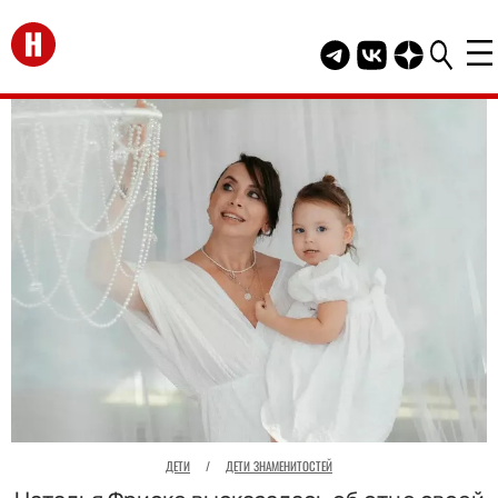
Перейти на главную
Telegram канал HEL
Группа HELLO В
Канал HELLO
ДЕТИ
/
ДЕТИ ЗНАМЕНИТОСТЕЙ