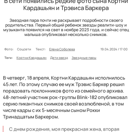
В сети появились редкие фото сына Кортни
Кардашьян и Трэвиса Баркера
Звездная пара почти не раскрывает подробности своего
родительства. Первый общий ребенок звезды реалити-шоу и
музыканта появился на свет в ноябре 2023 года, и сейчас отец
малыша опубликовал несколько снимков.
Фото:
Соцсети
Текст:
Елена Соболева
19.04.2024 / 17:00
Теги:
Кортни Кардашьян
Дети звезд
Звездные пары
В четверг, 18 апреля, Кортни Кардашьян исполнилось
45 лет. По этому случаю ее муж Трэвис Баркер решил
порадовать поклонников фото из семейного архива.
48-летний участник рок-группы Blink-182 опубликовал
серию пикантных снимков своей возлюбленой, в том
числе кадры с их 5-месячным сыном Рокки
Тринадцатым Баркером.
С днем рождения, моя прекрасная жена, вторая