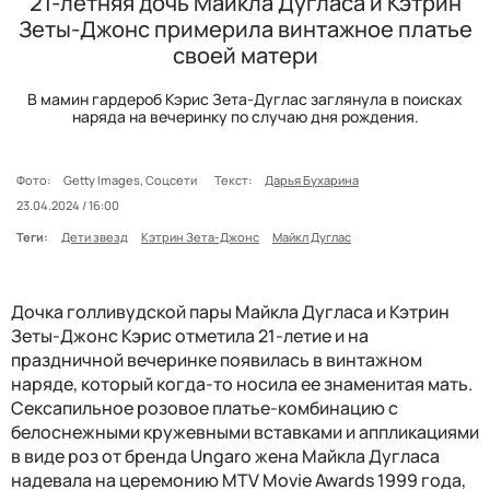
21-летняя дочь Майкла Дугласа и Кэтрин
Зеты-Джонс примерила винтажное платье
своей матери
В мамин гардероб Кэрис Зета-Дуглас заглянула в поисках
наряда на вечеринку по случаю дня рождения.
Фото:
Getty Images, Соцсети
Текст:
Дарья Бухарина
23.04.2024 / 16:00
Теги:
Дети звезд
Кэтрин Зета-Джонс
Майкл Дуглас
Дочка голливудской пары Майкла Дугласа и Кэтрин
Зеты-Джонс Кэрис отметила 21-летие и на
праздничной вечеринке появилась в винтажном
наряде, который когда-то носила ее знаменитая мать.
Сексапильное розовое платье-комбинацию с
белоснежными кружевными вставками и аппликациями
в виде роз от бренда Ungaro жена Майкла Дугласа
надевала на церемонию MTV Movie Awards 1999 года,