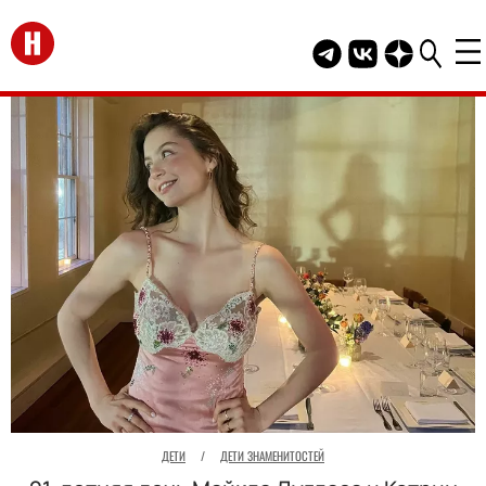
Перейти на главную
Telegram канал HEL
Группа HELLO В
Канал HELLO
ДЕТИ
/
ДЕТИ ЗНАМЕНИТОСТЕЙ