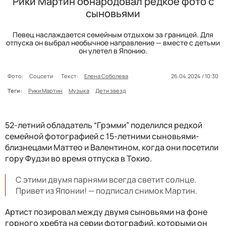
Рики Мартин обнародовал редкое фото с
сыновьями
Певец наслаждается семейным отдыхом за границей. Для
отпуска он выбрал необычное направление — вместе с детьми
он улетел в Японию.
Фото:
Соцсети
Текст:
Елена Соболева
26.04.2024 / 10:30
Теги:
Рики Мартин
Музыка
Дети звезд
52-летний обладатель “Грэмми” поделился редкой
семейной фотографией с 15-летними сыновьями-
близнецами Маттео и Валентином, когда они посетили
гору Фудзи во время отпуска в Токио.
С этими двумя парнями всегда светит солнце.
Привет из Японии! — подписал снимок Мартин.
Артист позировал между двумя сыновьями на фоне
горного хребта на серии фотографий, которыми он