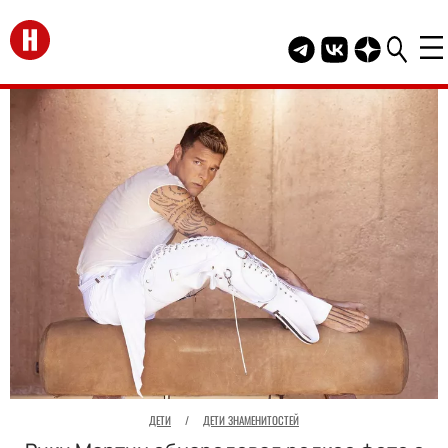
Перейти на главную
Telegram канал HEL
Группа HELLO В
Канал HELLO
ДЕТИ
/
ДЕТИ ЗНАМЕНИТОСТЕЙ