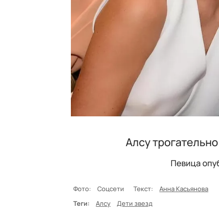
Алсу трогательно
Певица опу
Фото:
Соцсети
Текст:
Анна Касьянова
Теги:
Алсу
Дети звезд