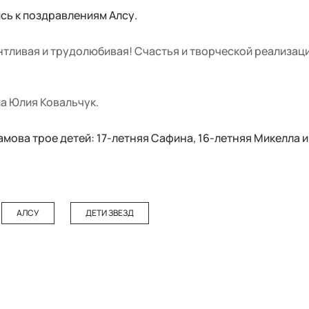
сь к поздравлениям Алсу.
нтливая и трудолюбивая! Счастья и творческой реализаци
ла Юлия Ковальчук.
амова трое детей: 17-летняя Сафина, 16-летняя Микелла и
АЛСУ
ДЕТИ ЗВЕЗД