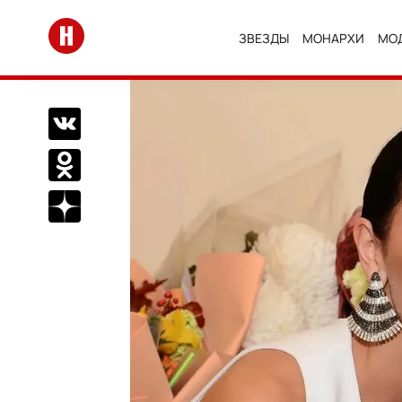
Перейти на главную
ЗВЕЗДЫ
МОНАРХИ
МО
Поделиться Вконтакте
Поделиться в Одноклассниках
Подписаться на нас в Дзен