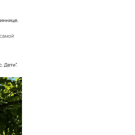
ниннице.
 самой
. Дети”.