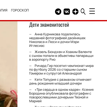
ЫТИЯ
ГОРОСКОП
Telegram канал HELLO
Группа HELLO Вконтакт
Канал HELLO в Дзе
Дети знаменитостей
Анна Курникова поделилась
недавней фотографией двойняшек
Николаса и Люси и дочки Мэри
Иглесиас
Жизель Бюндхен и Хоаким Валенте
с сыном попали в объективы папарацци
в аэропорту Рио
Ричард Гир посетил чемпионат мира
по футболу 2026 со старшим сыном
Гомером и супругой Алехандрой
Кети Топурия с размахом отмечает
день рождения младшей дочери
«Три сердца в одном кадре»: Ксения
Бородина опубликовала фотографии с
повзрослевшими дочерьми Теоной и
Марией