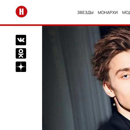
Перейти на главную
ЗВЕЗДЫ
МОНАРХИ
МО
Поделиться Вконтакте
Поделиться в Одноклассниках
Подписаться на нас в Дзен