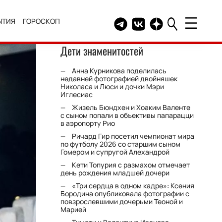
ЫТИЯ
ГОРОСКОП
Telegram канал HELLO
Группа HELLO Вконтакт
Канал HELLO в Дзе
Дети знаменитостей
Анна Курникова поделилась
недавней фотографией двойняшек
Николаса и Люси и дочки Мэри
Иглесиас
Жизель Бюндхен и Хоаким Валенте
с сыном попали в объективы папарацци
в аэропорту Рио
Ричард Гир посетил чемпионат мира
по футболу 2026 со старшим сыном
Гомером и супругой Алехандрой
Кети Топурия с размахом отмечает
день рождения младшей дочери
«Три сердца в одном кадре»: Ксения
Бородина опубликовала фотографии с
повзрослевшими дочерьми Теоной и
Марией