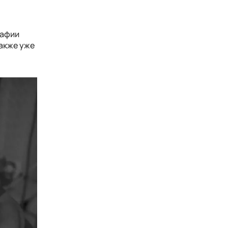
рафии
также уже