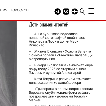
ЫТИЯ
ГОРОСКОП
Telegram канал HELLO
Группа HELLO Вконтакт
Канал HELLO в Дзе
Дети знаменитостей
Анна Курникова поделилась
недавней фотографией двойняшек
Николаса и Люси и дочки Мэри
Иглесиас
Жизель Бюндхен и Хоаким Валенте
с сыном попали в объективы папарацци
в аэропорту Рио
Ричард Гир посетил чемпионат мира
по футболу 2026 со старшим сыном
Гомером и супругой Алехандрой
Кети Топурия с размахом отмечает
день рождения младшей дочери
«Три сердца в одном кадре»: Ксения
Бородина опубликовала фотографии с
повзрослевшими дочерьми Теоной и
Марией