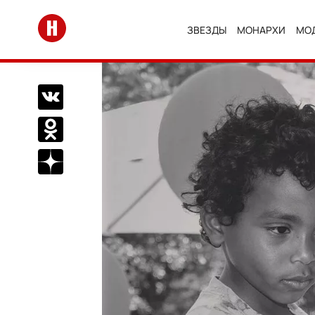
Перейти на главную
ЗВЕЗДЫ
МОНАРХИ
МО
Поделиться Вконтакте
Поделиться в Одноклассниках
Подписаться на нас в Дзен