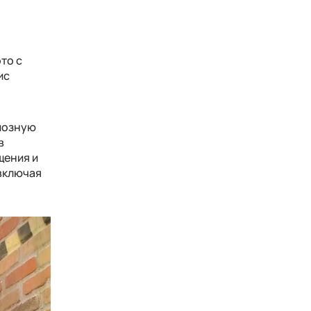
то с
ис
диозную
в
щения и
 включая