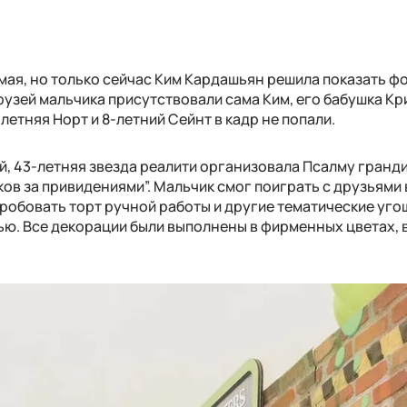
 мая, но только сейчас Ким Кардашьян решила показать фо
узей мальчика присутствовали сама Ким, его бабушка Кр
летняя Норт и 8-летний Сейнт в кадр не попали.
ей, 43-летняя звезда реалити организовала Псалму гран
в за привидениями”. Мальчик смог поиграть с друзьями 
пробовать торт ручной работы и другие тематические уго
ью. Все декорации были выполнены в фирменных цветах,