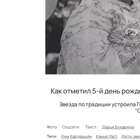
Как отметил 5-й день рож
Звезда по традиции устроила П
"
Фото:
Соцсети
Текст:
Дарья Бухарина
Теги:
Ким Кардашьян
Канье Уэст
Дети зве