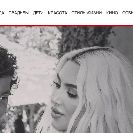
ДА
СВАДЬБЫ
ДЕТИ
КРАСОТА
СТИЛЬ ЖИЗНИ
КИНО
СОБ