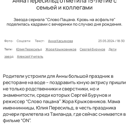
Анна Пересильд отметила 15-летие с
семьей и коллегами
Звезда сериала "Слово Пацана. Кровь на асфальте"
поделилась кадрами с вечеринки по случаю дня рождения.
Фото:
Соцсети
Текст:
Анна Касьянова
23.05.2024 / 18:30
Теги:
Юлия Пересильд
Жора Крыжовников
Сергей Бурунов
Дети
звезд
Алексей Учитель
Родители устроили для Анны большой праздник в
ресторане на воде – поздравить юную актрису пришли
не только родственники и сверстники, но и
знаменитости, среди которых Сергей Бурунов и
режиссер “Слово пацана” Жора Крыжовников. Мама
именнинницы, Юлия Пересильд, в честь праздника
дочери прилетела из Таиланда, где сейчас снимается в
фильме “ON”.