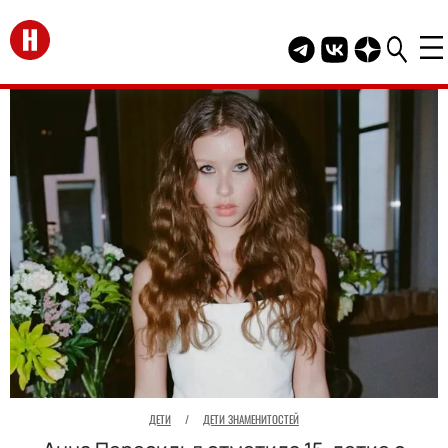
Перейти на главную
Telegram канал HEL
Группа HELLO В
Канал HELLO
ДЕТИ
/
ДЕТИ ЗНАМЕНИТОСТЕЙ