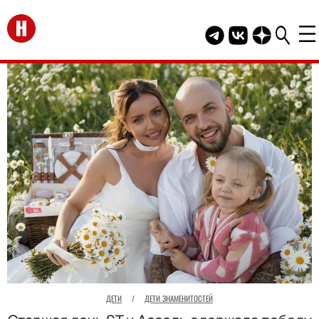
Перейти на главную
Telegram канал HEL
Группа HELLO В
Канал HELLO
ДЕТИ
/
ДЕТИ ЗНАМЕНИТОСТЕЙ