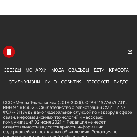
Перейти на главную
Нап
ЗВЕЗДЫ
МОНАРХИ
МОДА
СВАДЬБЫ
ДЕТИ
КРАСОТА
СТИЛЬ ЖИЗНИ
КИНО
СОБЫТИЯ
ГОРОСКОП
ВИДЕО
ООО «Медиа Технология» (2019-2026). ОГРН 1197746707311,
ИНН 9718149525. Свидетельство о регистрации СМИ ПИ №
ФС77- 81184 выдано Федеральной службой по надзору в сфере
связи, информационных технологий и массовых
коммуникаций 02 июня 2021 г. Редакция не несет
ответственности за достоверность информации,
содержащейся в рекламных объявлениях. Редакция не
предоставляет справочной информации.