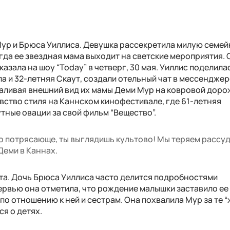
Мур и Брюса Уиллиса. Девушка рассекретила милую семе
огда ее звездная мама выходит на светские мероприятия. 
зала на шоу “Today” в четверг, 30 мая. Уиллис поделилас
ла и 32-летняя Скаут, создали отельный чат в мессенджер
аливая внешний вид их мамы Деми Мур на ковровой доро
ство стиля на Каннском кинофестивале, где 61-летняя
тные овации за свой фильм “Вещество”.
то потрясающе, ты выглядишь культово! Мы теряем рассуд
Деми в Каннах.
тта. Дочь Брюса Уиллиса часто делится подробностями
ервью она отметила, что рождение малышки заставило ее
по отношению к ней и сестрам. Она похвалила Мур за те “
ся о детях.