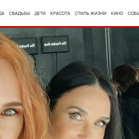
ДА
СВАДЬБЫ
ДЕТИ
КРАСОТА
СТИЛЬ ЖИЗНИ
КИНО
СОБ