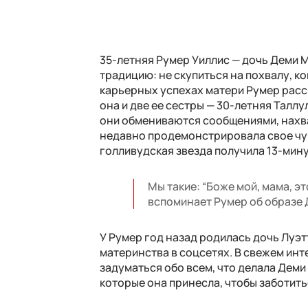
35-летняя Румер Уиллис — дочь Деми 
традицию: не скупиться на похвалу, к
карьерных успехах матери Румер расска
она и две ее сестры — 30-летняя Таллу
они обмениваются сообщениями, нахв
недавно продемонстрировала свое чув
голливудская звезда получила 13-мину
Мы такие: “Боже мой, мама, э
вспоминает Румер об образе 
У Румер год назад родилась дочь Луэ
материнства в соцсетях. В свежем инт
задуматься обо всем, что делала Деми 
которые она принесла, чтобы заботить