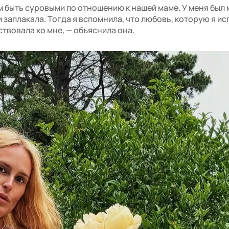
м быть суровыми по отношению к нашей маме. У меня был 
 и заплакала. Тогда я вспомнила, что любовь, которую я 
вствовала ко мне, — объяснила она.