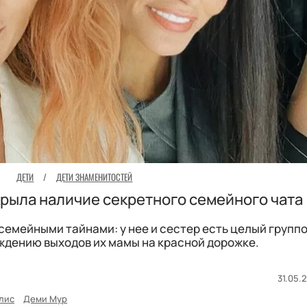
ДЕТИ
/
ДЕТИ ЗНАМЕНИТОСТЕЙ
рыла наличие секретного семейного чата
емейными тайнами: у нее и сестер есть целый группо
дению выходов их мамы на красной дорожке.
31.05.2
лис
Деми Мур