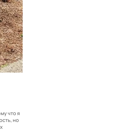
му что я
ость, но
ых