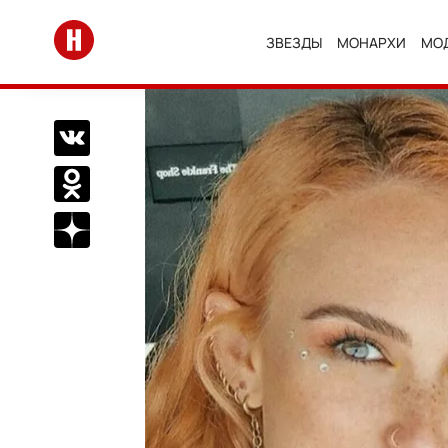
Перейти на главную
ЗВЕЗДЫ
МОНАРХИ
МО
Поделиться Вконтакте
Поделиться в Одноклассниках
Подписаться на нас в Дзен