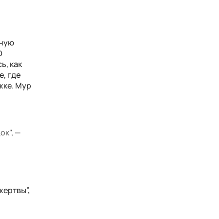
йную
О
ь, как
е, где
жке. Мур
ок", —
жертвы”,