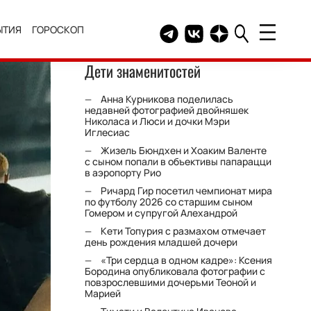
ЫТИЯ
ГОРОСКОП
Telegram канал HELLO
Группа HELLO Вконтакт
Канал HELLO в Дзе
Дети знаменитостей
Анна Курникова поделилась
недавней фотографией двойняшек
Николаса и Люси и дочки Мэри
Иглесиас
Жизель Бюндхен и Хоаким Валенте
с сыном попали в объективы папарацци
в аэропорту Рио
Ричард Гир посетил чемпионат мира
по футболу 2026 со старшим сыном
Гомером и супругой Алехандрой
Кети Топурия с размахом отмечает
день рождения младшей дочери
«Три сердца в одном кадре»: Ксения
Бородина опубликовала фотографии с
повзрослевшими дочерьми Теоной и
Марией