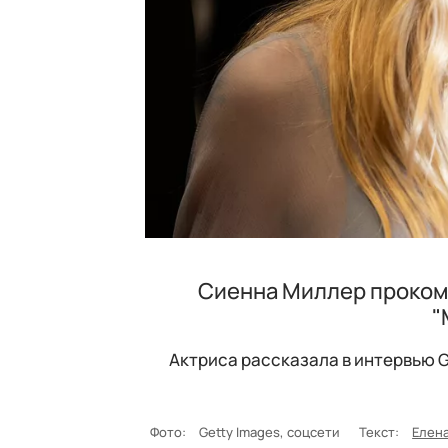
Сиенна Миллер прокомм
"
Актриса рассказала в интервью G
Фото:
Getty Images, соцсети
Текст:
Елен