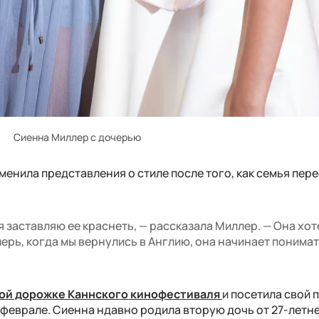
Сиенна Миллер с дочерью
менила представления о стиле после того, как семья пере
я заставляю ее краснеть, — рассказала Миллер. — Она хот
перь, когда мы вернулись в Англию, она начинает понимать
ой дорожке Каннского кинофестиваля
и посетила свой 
 феврале. Сиенна ндавно родила вторую дочь от 27-летн