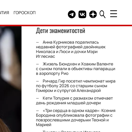
ЫТИЯ
ГОРОСКОП
Telegram канал HELLO
Группа HELLO Вконтакт
Канал HELLO в Дзе
Дети знаменитостей
Анна Курникова поделилась
недавней фотографией двойняшек
Николаса и Люси и дочки Мэри
Иглесиас
Жизель Бюндхен и Хоаким Валенте
с сыном попали в объективы папарацци
в аэропорту Рио
Ричард Гир посетил чемпионат мира
по футболу 2026 со старшим сыном
Гомером и супругой Алехандрой
Кети Топурия с размахом отмечает
день рождения младшей дочери
«Три сердца в одном кадре»: Ксения
Бородина опубликовала фотографии с
повзрослевшими дочерьми Теоной и
Марией