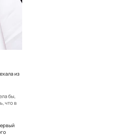
ехала из
ела бы,
, что в
первый
его