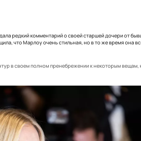
дала редкий комментарий о своей старшей дочери от бы
ла, что Марлоу очень стильная, но в то же время она вс
нтур в своем полном пренебрежении к некоторым вещам,