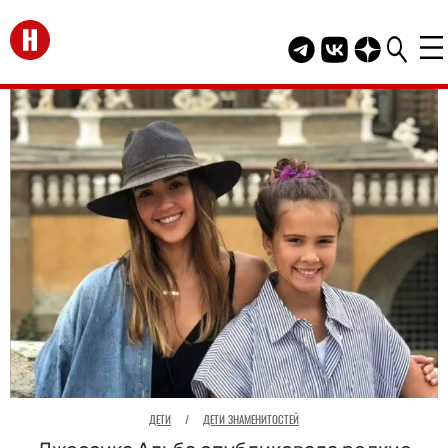
Перейти на главную
Telegram канал HEL
Группа HELLO В
Канал HELLO
ДЕТИ
/
ДЕТИ ЗНАМЕНИТОСТЕЙ