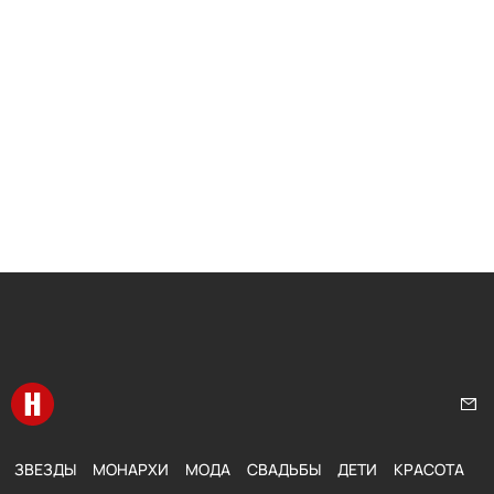
Перейти на главную
Нап
ЗВЕЗДЫ
МОНАРХИ
МОДА
СВАДЬБЫ
ДЕТИ
КРАСОТА