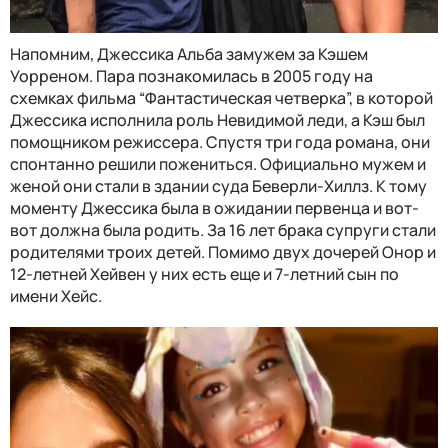
Напомним, Джессика Альба замужем за Кэшем
Уорреном. Пара познакомилась в 2005 году на
схемках фильма “Фантастическая четверка”, в которой
Джессика исполнила роль Невидимой леди, а Кэш был
помощником режиссера. Спустя три года романа, они
спонтанно решили пожениться. Официально мужем и
женой они стали в здании суда Беверли-Хиллз. К тому
моменту Джессика была в ожидании первенца и вот-
вот должна была родить. За 16 лет брака супруги стали
родителями троих детей. Помимо двух дочерей Онор и
12-летней Хейвен у них есть еще и 7-летний сын по
имени Хейс.