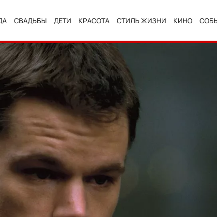
ДА
СВАДЬБЫ
ДЕТИ
КРАСОТА
СТИЛЬ ЖИЗНИ
КИНО
СОБ