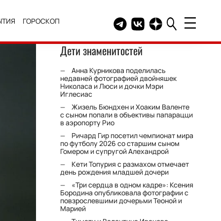
ЫТИЯ
ГОРОСКОП
Telegram канал HELLO
Группа HELLO Вконтакт
Канал HELLO в Дзе
Дети знаменитостей
Анна Курникова поделилась
недавней фотографией двойняшек
Николаса и Люси и дочки Мэри
Иглесиас
Жизель Бюндхен и Хоаким Валенте
с сыном попали в объективы папарацци
в аэропорту Рио
Ричард Гир посетил чемпионат мира
по футболу 2026 со старшим сыном
Гомером и супругой Алехандрой
Кети Топурия с размахом отмечает
день рождения младшей дочери
«Три сердца в одном кадре»: Ксения
Бородина опубликовала фотографии с
повзрослевшими дочерьми Теоной и
Марией