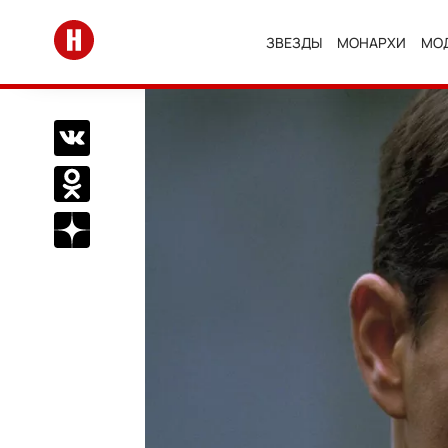
Перейти на главную
ЗВЕЗДЫ
МОНАРХИ
МО
Поделиться Вконтакте
Поделиться в Одноклассниках
Подписаться на нас в Дзен