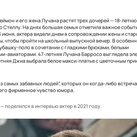
еймон и его жена Лучана растят трех дочерей — 18-летн
ю Стеллу. На днях большая семья отметила важное событ
13 июня, актера видели днем в сопровождении жены и ста
ы, чтобы пройти на школьный выпускной вечер. В особен
убашку-поло в сочетании с гладкими брюками, белыми
и-авиаторами. 47-летняя Лучана Барросо выглядела эл
етняя Джиа выбрала белое макси-платье с цветочным при
з самых забавных людей”, которых он когда-либо встреча
 его фирменное чувство юмора.
— поделился в интервью актер в 2021 году.