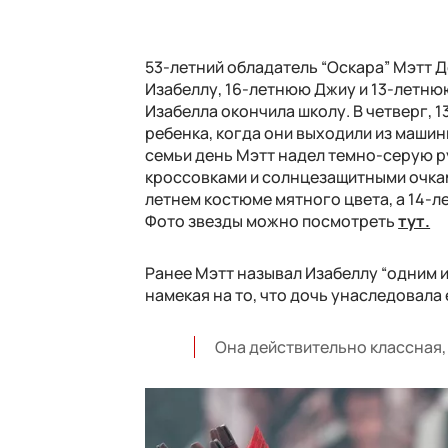
53-летний обладатель “Оскара” Мэтт Д
Изабеллу, 16-летнюю Джиу и 13-летню
Изабелла окончила школу. В четверг, 
ребенка, когда они выходили из машин
семьи день Мэтт надел темно-серую р
кроссовками и солнцезащитными очкам
летнем костюме мятного цвета, а 14-л
Фото звезды можно посмотреть
тут.
Ранее Мэтт называл Изабеллу “одним и
намекая на то, что дочь унаследовала
Она действительно классная, 