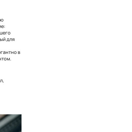
юю
ие:
ршего
ный для
егантно в
нтом.
л,