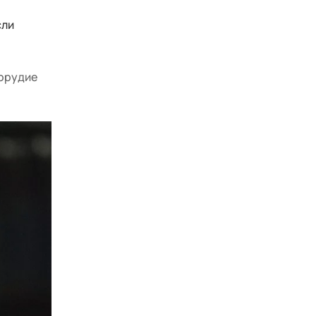
сли
 орудие