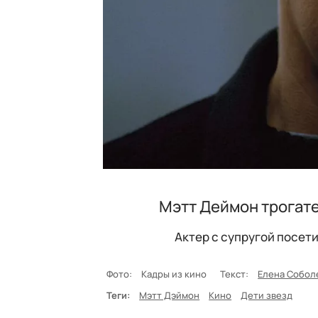
Мэтт Деймон трогат
Актер с супругой посет
Фото:
Кадры из кино
Текст:
Елена Собол
Теги:
Мэтт Дэймон
Кино
Дети звезд