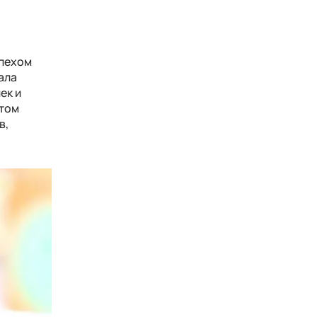
спехом
ала
ек и
ктом
в,