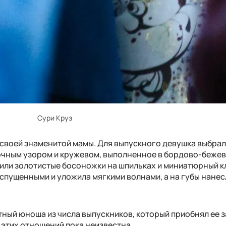
Сури Круз
 своей знаменитой мамы. Для выпускного девушка выбра
очным узором и кружевом, выполненное в бордово-беже
дили золотистые босоножки на шпильках и миниатюрный к
спущенными и уложила мягкими волнами, а на губы нанес
тный юноша из числа выпускников, который приобнял ее з
а этих отношений пока неизвестна.