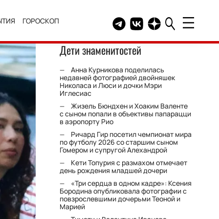
ЫТИЯ
ГОРОСКОП
Telegram канал HELLO
Группа HELLO Вконтакт
Канал HELLO в Дзе
Дети знаменитостей
Анна Курникова поделилась
недавней фотографией двойняшек
Николаса и Люси и дочки Мэри
Иглесиас
Жизель Бюндхен и Хоаким Валенте
с сыном попали в объективы папарацци
в аэропорту Рио
Ричард Гир посетил чемпионат мира
по футболу 2026 со старшим сыном
Гомером и супругой Алехандрой
Кети Топурия с размахом отмечает
день рождения младшей дочери
«Три сердца в одном кадре»: Ксения
Бородина опубликовала фотографии с
повзрослевшими дочерьми Теоной и
Марией