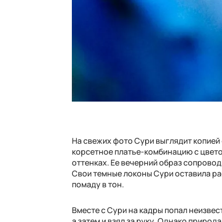
На свежих фото Сури выглядит копией
корсетное платье-комбинацию с цвет
оттенках. Ее вечерний образ сопрово
Свои темные локоны Сури оставила ра
помаду в тон.
Вместе с Сури на кадры попал неизвес
а затем и взял за руку. Однако природ