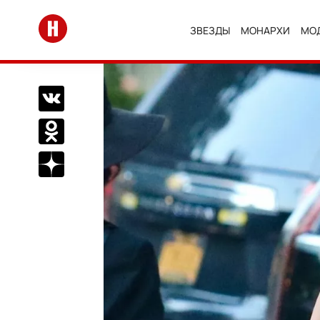
Перейти на главную
ЗВЕЗДЫ
МОНАРХИ
МО
Поделиться Вконтакте
Поделиться в Одноклассниках
Подписаться на нас в Дзен