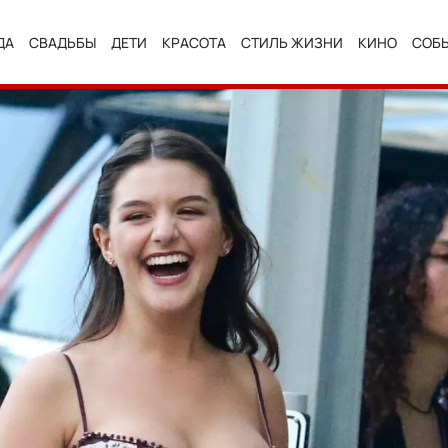
ДА
СВАДЬБЫ
ДЕТИ
КРАСОТА
СТИЛЬ ЖИЗНИ
КИНО
СОБ