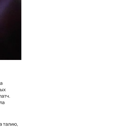
ла
вых
латч.
ла
а талию,