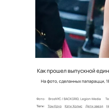
Как прошел выпускной един
На фото, сделанных папарацци, 1
Фото:
BrosNYC / BACKGRID, Legion-Media
Те
Теги:
Том Круз
Кэти Холмс
Дети звезд
Н