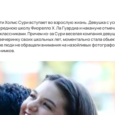
ти Холмс Сури вступает во взрослую жизнь. Девушка с у
реднюю школу Фиорелло Х. Ла Гуардиа и накануне отмеч
классниками. Причем из-за Сури веселая компания девуш
ечеринку своих школьных лет, моментально стала объе
ые люди не обращали внимания на назойливых фотографо
нимков.