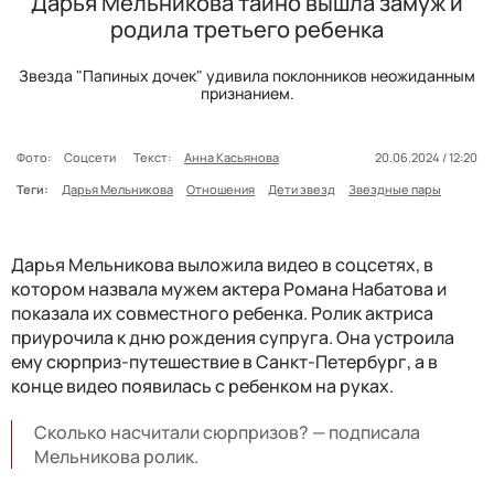
Дарья Мельникова тайно вышла замуж и
родила третьего ребенка
Звезда "Папиных дочек" удивила поклонников неожиданным
признанием.
Фото:
Соцсети
Текст:
Анна Касьянова
20.06.2024 / 12:20
Теги:
Дарья Мельникова
Отношения
Дети звезд
Звездные пары
Дарья Мельникова выложила видео в соцсетях, в
котором назвала мужем актера Романа Набатова и
показала их совместного ребенка. Ролик актриса
приурочила к дню рождения супруга. Она устроила
ему сюрприз-путешествие в Санкт-Петербург, а в
конце видео появилась с ребенком на руках.
Сколько насчитали сюрпризов? — подписала
Мельникова ролик.