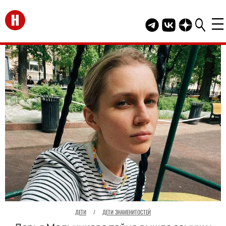
Перейти на главную
Telegram канал HEL
Группа HELLO В
Канал HELLO
ДЕТИ
/
ДЕТИ ЗНАМЕНИТОСТЕЙ