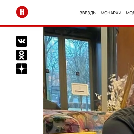
Перейти на главную
ЗВЕЗДЫ
МОНАРХИ
МО
Поделиться Вконтакте
Поделиться в Одноклассниках
Подписаться на нас в Дзен