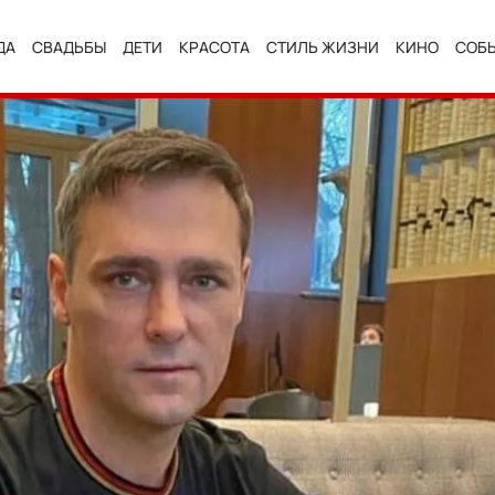
ДА
СВАДЬБЫ
ДЕТИ
КРАСОТА
СТИЛЬ ЖИЗНИ
КИНО
СОБ