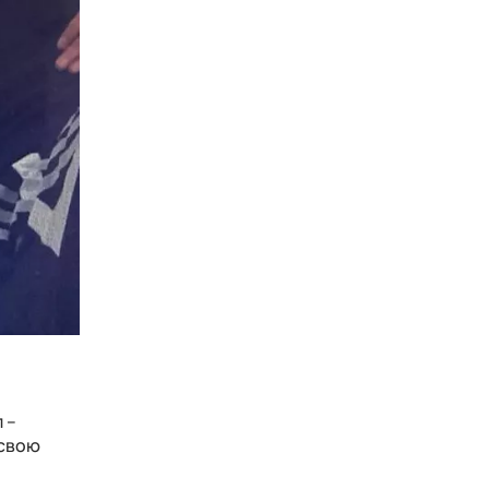
 –
 свою