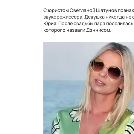
С юристом Светланой Шатунов познако
звукорежиссера. Девушка никогда не с
Юрия. После свадьбы пара поселилась 
которого назвали Дэннисом.