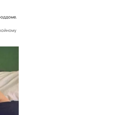
роддоме.
окойному