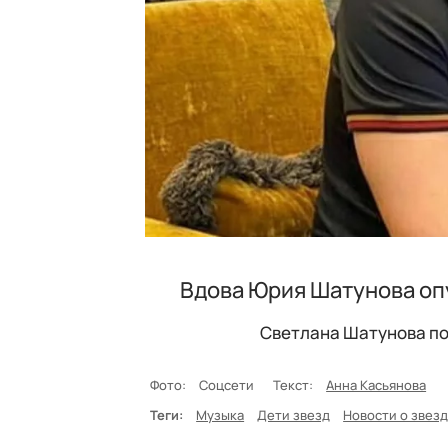
Вдова Юрия Шатунова оп
Светлана Шатунова пок
Фото:
Соцсети
Текст:
Анна Касьянова
Теги:
Музыка
Дети звезд
Новости о звез