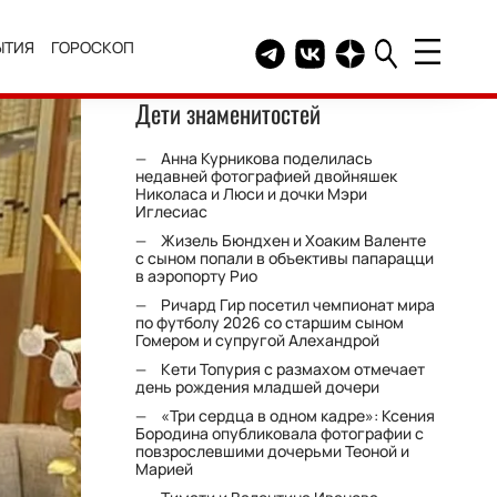
ЫТИЯ
ГОРОСКОП
Telegram канал HELLO
Группа HELLO Вконтакт
Канал HELLO в Дзе
Дети знаменитостей
Анна Курникова поделилась
недавней фотографией двойняшек
Николаса и Люси и дочки Мэри
Иглесиас
Жизель Бюндхен и Хоаким Валенте
с сыном попали в объективы папарацци
в аэропорту Рио
Ричард Гир посетил чемпионат мира
по футболу 2026 со старшим сыном
Гомером и супругой Алехандрой
Кети Топурия с размахом отмечает
день рождения младшей дочери
«Три сердца в одном кадре»: Ксения
Бородина опубликовала фотографии с
повзрослевшими дочерьми Теоной и
Марией