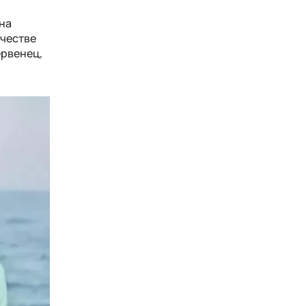
 на
рчестве
ервенец,