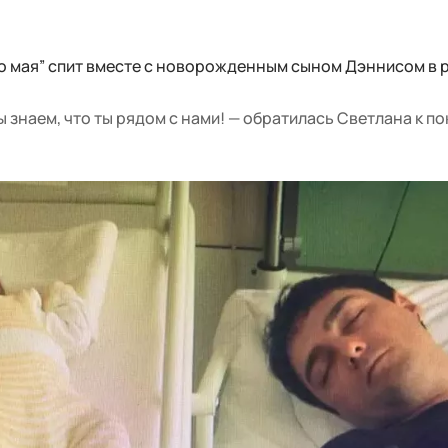
го мая” спит вместе с новорожденным сыном Дэннисом в 
Мы знаем, что ты рядом с нами! — обратилась Светлана к п