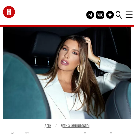
Перейти на главную
Telegram канал HEL
Группа HELLO В
Канал HELLO
ДЕТИ
/
ДЕТИ ЗНАМЕНИТОСТЕЙ