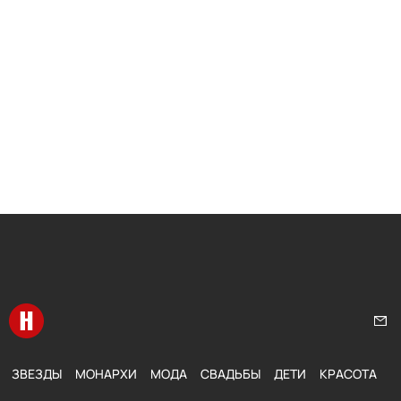
Перейти на главную
Нап
ЗВЕЗДЫ
МОНАРХИ
МОДА
СВАДЬБЫ
ДЕТИ
КРАСОТА