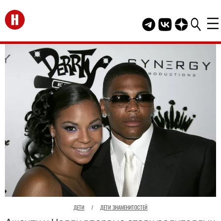
Перейти на главную
Telegram канал HEL
Группа HELLO В
Канал HELLO
ДЕТИ
/
ДЕТИ ЗНАМЕНИТОСТЕЙ