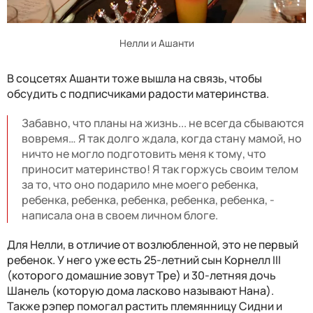
Нелли и Ашанти
В соцсетях Ашанти тоже вышла на связь, чтобы
обсудить с подписчиками радости материнства.
Забавно, что планы на жизнь... не всегда сбываются
вовремя… Я так долго ждала, когда стану мамой, но
ничто не могло подготовить меня к тому, что
приносит материнство! Я так горжусь своим телом
за то, что оно подарило мне моего ребенка,
ребенка, ребенка, ребенка, ребенка, ребенка, -
написала она в своем личном блоге.
Для Нелли, в отличие от возлюбленной, это не первый
ребенок. У него уже есть 25-летний сын Корнелл III
(которого домашние зовут Тре) и 30-летняя дочь
Шанель (которую дома ласково называют Нана).
Также рэпер помогал растить племянницу Сидни и