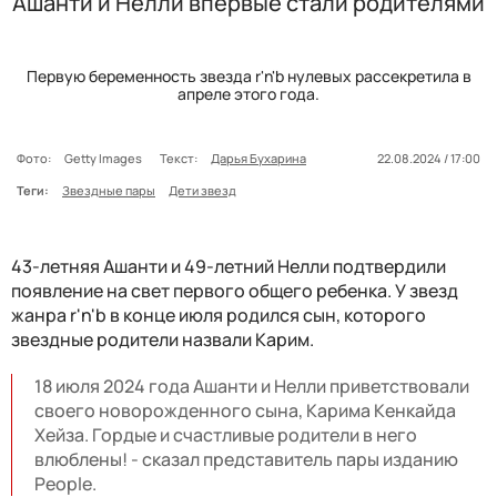
Ашанти и Нелли впервые стали родителями
Первую беременность звезда r'n'b нулевых рассекретила в
апреле этого года.
Фото:
Getty Images
Текст:
Дарья Бухарина
22.08.2024 / 17:00
Теги:
Звездные пары
Дети звезд
43-летняя Ашанти и 49-летний Нелли подтвердили
появление на свет первого общего ребенка. У звезд
жанра r'n'b в конце июля родился сын, которого
звездные родители назвали Карим.
18 июля 2024 года Ашанти и Нелли приветствовали
своего новорожденного сына, Карима Кенкайда
Хейза. Гордые и счастливые родители в него
влюблены! - сказал представитель пары изданию
People.