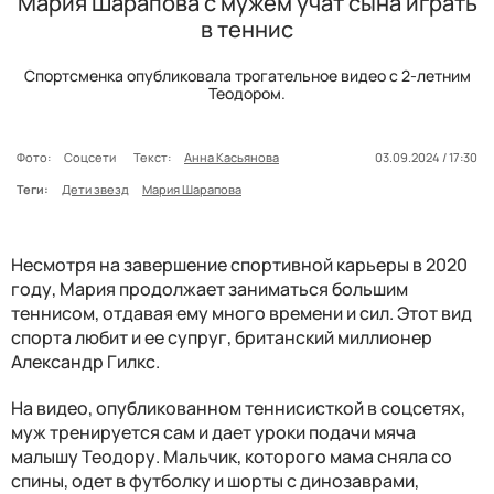
Мария Шарапова с мужем учат сына играть
в теннис
Спортсменка опубликовала трогательное видео с 2-летним
Теодором.
Фото:
Соцсети
Текст:
Анна Касьянова
03.09.2024 / 17:30
Теги:
Дети звезд
Мария Шарапова
Несмотря на завершение спортивной карьеры в 2020
году, Мария продолжает заниматься большим
теннисом, отдавая ему много времени и сил. Этот вид
спорта любит и ее супруг, британский миллионер
Александр Гилкс.
На видео, опубликованном теннисисткой в соцсетях,
муж тренируется сам и дает уроки подачи мяча
малышу Теодору. Мальчик, которого мама сняла со
спины, одет в футболку и шорты с динозаврами,