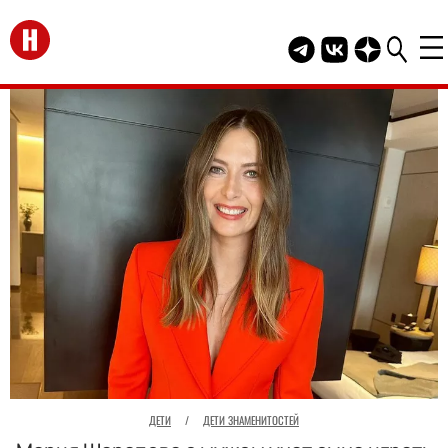
Перейти на главную
Telegram канал HEL
Группа HELLO В
Канал HELLO
ДЕТИ
/
ДЕТИ ЗНАМЕНИТОСТЕЙ