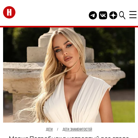
Перейти на главную
Telegram канал HEL
Группа HELLO В
Канал HELLO
ДЕТИ
/
ДЕТИ ЗНАМЕНИТОСТЕЙ