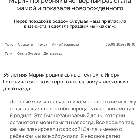
Мария Погребняк в четвертый раз стала
мамой и показала новорожденного
Перед поездкой в роддом будущая мама пригласила
визажиста и сделала праздничный макияж.
Фото:
Соцсети
Текст:
Анна Касьянова
06.09.2024 / 18:30
Теги:
Ольга Бузова
Дети звезд
35-летняя Мария родила сына от супруга Игоря
Головинского, за которого вышла замуж несколько
дней назад.
Дорогие мои, я так счастлива, что просто не нахожу
подходящих слов, чтобы передать все свои эмоции!
Я родила. Это был незабываемый день, который
останется в моей памяти навсегда. Все прошло так,
как мы планировали с крохой! Да-да, именно с
ребенком мы все обсуждали. Я неоднократно