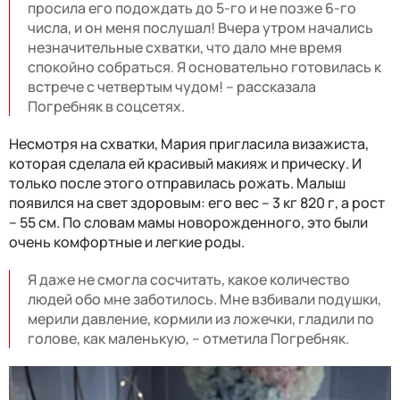
просила его подождать до 5-го и не позже 6-го
числа, и он меня послушал! Вчера утром начались
незначительные схватки, что дало мне время
спокойно собраться. Я основательно готовилась к
встрече с четвертым чудом! – рассказала
Погребняк в соцсетях.
Несмотря на схватки, Мария пригласила визажиста,
которая сделала ей красивый макияж и прическу. И
только после этого отправилась рожать. Малыш
появился на свет здоровым: его вес – 3 кг 820 г, а рост
– 55 см. По словам мамы новорожденного, это были
очень комфортные и легкие роды.
Я даже не смогла сосчитать, какое количество
людей обо мне заботилось. Мне взбивали подушки,
мерили давление, кормили из ложечки, гладили по
голове, как маленькую, – отметила Погребняк.