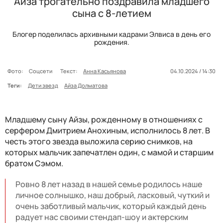
Айза трогательно поздравила младшего
сына с 8-летием
Блогер поделилась архивными кадрами Элвиса в день его
рождения.
Фото:
Соцсети
Текст:
Анна Касьянова
04.10.2024 / 14:30
Теги:
Дети звезд
Айза Долматова
Младшему сыну Айзы, рожденному в отношениях с
серфером Дмитрием Анохиным, исполнилось 8 лет. В
честь этого звезда выложила серию снимков, на
которых мальчик запечатлен один, с мамой и старшим
братом Сэмом.
Ровно 8 лет назад в нашей семье родилось наше
личное солнышко, наш добрый, ласковый, чуткий и
очень заботливый мальчик, который каждый день
радует нас своими стендап-шоу и актерским