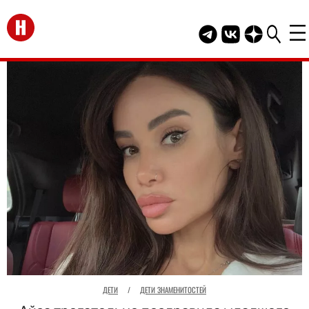
Перейти на главную
Telegram канал HEL
Группа HELLO В
Канал HELLO
ДЕТИ
/
ДЕТИ ЗНАМЕНИТОСТЕЙ