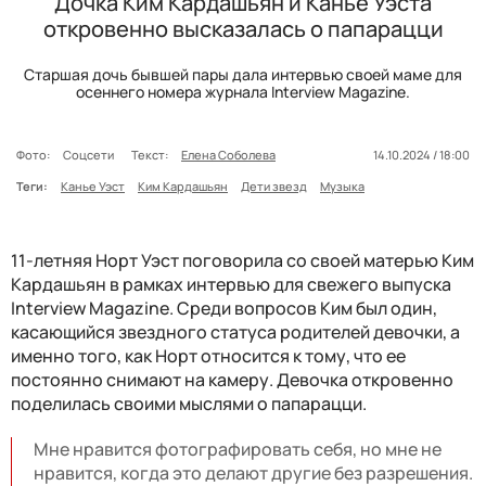
Дочка Ким Кардашьян и Канье Уэста
откровенно высказалась о папарацци
Старшая дочь бывшей пары дала интервью своей маме для
осеннего номера журнала Interview Magazine.
Фото:
Соцсети
Текст:
Елена Соболева
14.10.2024 / 18:00
Теги:
Канье Уэст
Ким Кардашьян
Дети звезд
Музыка
11-летняя Норт Уэст поговорила со своей матерью Ким
Кардашьян в рамках интервью для свежего выпуска
Interview Magazine. Среди вопросов Ким был один,
касающийся звездного статуса родителей девочки, а
именно того, как Норт относится к тому, что ее
постоянно снимают на камеру. Девочка откровенно
поделилась своими мыслями о папарацци.
Мне нравится фотографировать себя, но мне не
нравится, когда это делают другие без разрешения.