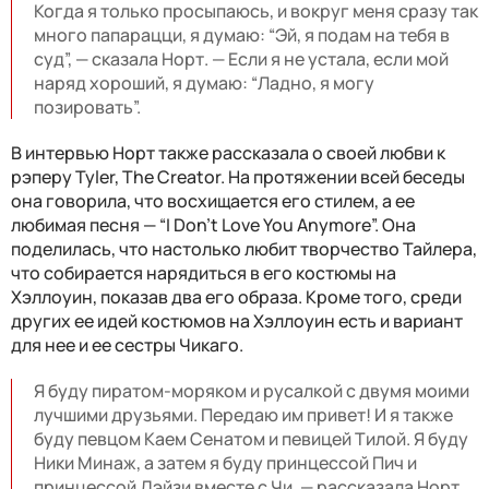
Когда я только просыпаюсь, и вокруг меня сразу так
много папарацци, я думаю: “Эй, я подам на тебя в
суд”, — сказала Норт. — Если я не устала, если мой
наряд хороший, я думаю: “Ладно, я могу
позировать”.
В интервью Норт также рассказала о своей любви к
рэперу Tyler, The Creator. На протяжении всей беседы
она говорила, что восхищается его стилем, а ее
любимая песня — “I Don't Love You Anymore”. Она
поделилась, что настолько любит творчество Тайлера,
что собирается нарядиться в его костюмы на
Хэллоуин, показав два его образа. Кроме того, среди
других ее идей костюмов на Хэллоуин есть и вариант
для нее и ее сестры Чикаго.
Я буду пиратом-моряком и русалкой с двумя моими
лучшими друзьями. Передаю им привет! И я также
буду певцом Каем Сенатом и певицей Тилой. Я буду
Ники Минаж, а затем я буду принцессой Пич и
принцессой Дэйзи вместе с Чи, — рассказала Норт,