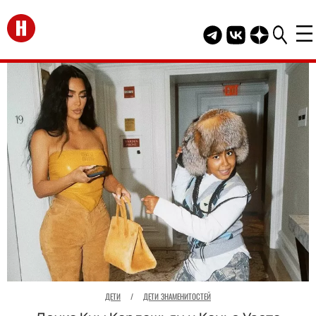
Перейти на главную
Telegram канал HEL
Группа HELLO В
Канал HELLO
ДЕТИ
/
ДЕТИ ЗНАМЕНИТОСТЕЙ