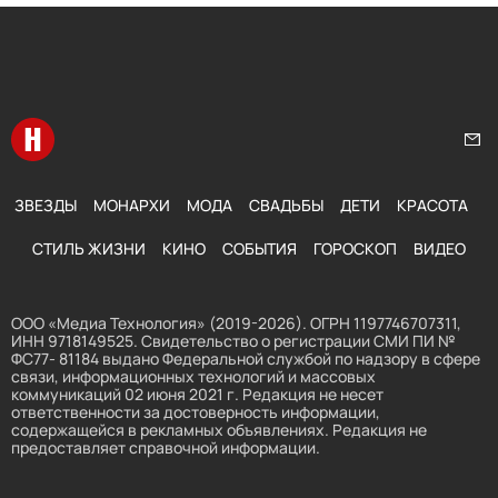
Перейти на главную
Нап
ЗВЕЗДЫ
МОНАРХИ
МОДА
СВАДЬБЫ
ДЕТИ
КРАСОТА
СТИЛЬ ЖИЗНИ
КИНО
СОБЫТИЯ
ГОРОСКОП
ВИДЕО
ООО «Медиа Технология» (2019-2026). ОГРН 1197746707311,
ИНН 9718149525. Свидетельство о регистрации СМИ ПИ №
ФС77- 81184 выдано Федеральной службой по надзору в сфере
связи, информационных технологий и массовых
коммуникаций 02 июня 2021 г. Редакция не несет
ответственности за достоверность информации,
содержащейся в рекламных объявлениях. Редакция не
предоставляет справочной информации.