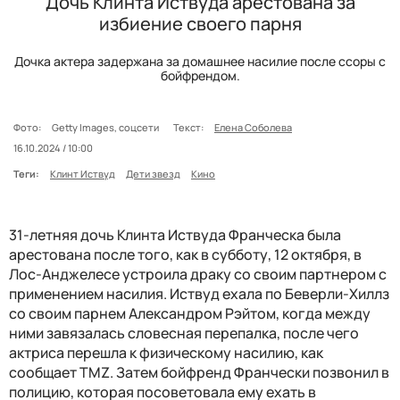
Дочь Клинта Иствуда арестована за
избиение своего парня
Дочка актера задержана за домашнее насилие после ссоры с
бойфрендом.
Фото:
Getty Images, соцсети
Текст:
Елена Соболева
16.10.2024 / 10:00
Теги:
Клинт Иствуд
Дети звезд
Кино
31-летняя дочь Клинта Иствуда Франческа была
арестована после того, как в субботу, 12 октября, в
Лос-Анджелесе устроила драку со своим партнером с
применением насилия. Иствуд ехала по Беверли-Хиллз
со своим парнем Александром Рэйтом, когда между
ними завязалась словесная перепалка, после чего
актриса перешла к физическому насилию, как
сообщает TMZ. Затем бойфренд Франчески позвонил в
полицию, которая посоветовала ему ехать в