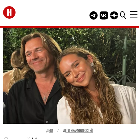
Перейти на главную
Telegram канал HEL
Группа HELLO В
Канал HELLO
ДЕТИ
/
ДЕТИ ЗНАМЕНИТОСТЕЙ