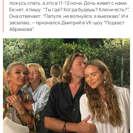
ложусь спать, а это в 11-12 ночи. Дочь живет с нами.
Ее нет, я пишу: “Ты где? Когда будешь? Ключи есть?”.
Она отвечает: “Папуля, не волнуйся, я выезжаю”. И я
засыпаю, — признался Дмитрий в VK-шоу “Подкаст
Абрамова”.