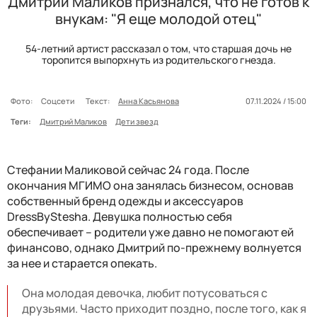
Дмитрий Маликов признался, что не готов к
внукам: "Я еще молодой отец"
54-летний артист рассказал о том, что старшая дочь не
торопится выпорхнуть из родительского гнезда.
Фото:
Соцсети
Текст:
Анна Касьянова
07.11.2024 / 15:00
Теги:
Дмитрий Маликов
Дети звезд
Стефании Маликовой сейчас 24 года. После
окончания МГИМО она занялась бизнесом, основав
собственный бренд одежды и аксессуаров
DressByStesha. Девушка полностью себя
обеспечивает – родители уже давно не помогают ей
финансово, однако Дмитрий по-прежнему волнуется
за нее и старается опекать.
Она молодая девочка, любит потусоваться с
друзьями. Часто приходит поздно, после того, как я