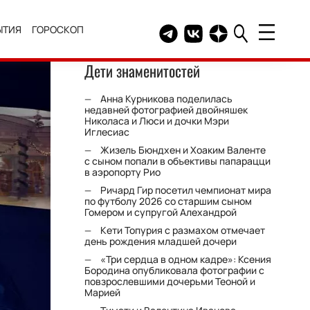
ЫТИЯ
ГОРОСКОП
Telegram канал HELLO
Группа HELLO Вконтакт
Канал HELLO в Дзе
Дети знаменитостей
Анна Курникова поделилась
недавней фотографией двойняшек
Николаса и Люси и дочки Мэри
Иглесиас
Жизель Бюндхен и Хоаким Валенте
с сыном попали в объективы папарацци
в аэропорту Рио
Ричард Гир посетил чемпионат мира
по футболу 2026 со старшим сыном
Гомером и супругой Алехандрой
Кети Топурия с размахом отмечает
день рождения младшей дочери
«Три сердца в одном кадре»: Ксения
Бородина опубликовала фотографии с
повзрослевшими дочерьми Теоной и
Марией