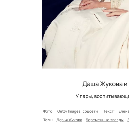
Даша Жукова и
У пары, воспитывающе
Фото:
Getty Images, соцсети
Текст:
Елен
Теги:
Дарья Жукова
Беременные звезды