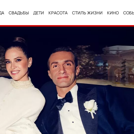
ДА
СВАДЬБЫ
ДЕТИ
КРАСОТА
СТИЛЬ ЖИЗНИ
КИНО
СОБ