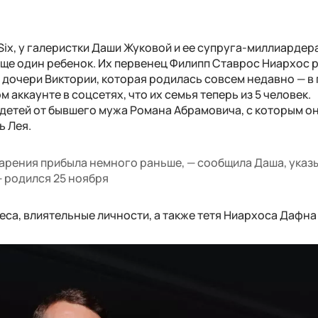
Six, у галеристки Даши Жуковой и ее супруга-миллиардер
еще один ребенок. Их первенец Филипп Ставрос Ниархос 
и дочери Виктории, которая родилась совсем недавно — 
м аккаунте в соцсетях, что их семья теперь из 5 человек.
 детей от бывшего мужа Романа Абрамовича, с которым о
ь Лея.
арения прибыла немного раньше, — сообщила Даша, указы
 родился 25 ноября
са, влиятельные личности, а также тетя Ниархоса Дафна