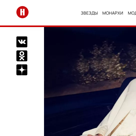
Перейти на главную
ЗВЕЗДЫ
МОНАРХИ
МО
Поделиться Вконтакте
Поделиться в Одноклассниках
Подписаться на нас в Дзен