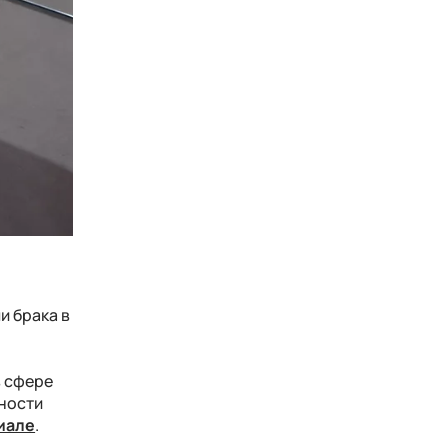
и брака в
в сфере
ности
иале
.