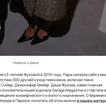
Ниархос и Даша
 43-летней Жуковой в 2019 году. Пара связала себя узам
тствии 300 друзей и родственников, включая таких
и Сойер, Дженнифер Мейер. Даша Жукова, известная как
я основательницей журнала Garage Magazine и стартапа 
мещения коммерческого и жилого назначения. О беремен
мпиаде в Париже, почитать об этом можно
в нашем матер