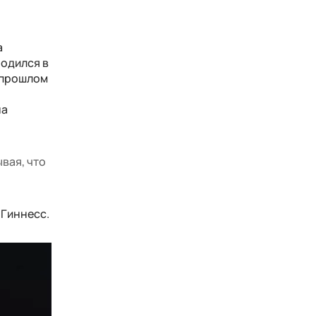
а
родился в
в прошлом
на
вая, что
 Гиннесс.