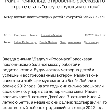
Райан Рейнольдс откровенно рассказал о
страхе стать "отсутствующим отцом"
Актер воспитывает четверых детей с супругой Блейк Лайвли.
Фото:
Соцсети
Текст:
Елена Соболева
10.12.2024 / 18:30
Теги:
Райан Рейнольдс
Блейк Лайвли
Звездные пары
Дети звезд
Звезда фильма “Дэдпул и Росомаха” рассказал
поклонникам о балансе между работой и
родительством. Будучи отцом четверых детей и
успешным востребованным актером, Райан также
является и любящим мужем: они с Блейк Лайвли в
браке с 2012 года. За эти годы они сильно расширили
свою семью: у пары две дочери и два сына. Райан
воспитывает 9-летнего Джеймса, 7-летнюю Инес, 4-
летнюю Бетти, а недавно они с Блейк подтвердили, что
их четвертый ребенок, родившийся в конце 2022 года,