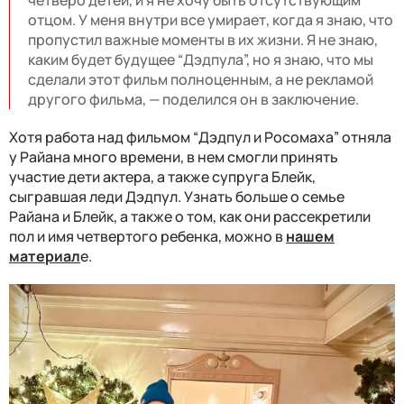
отцом. У меня внутри все умирает, когда я знаю, что
пропустил важные моменты в их жизни. Я не знаю,
каким будет будущее “Дэдпула”, но я знаю, что мы
сделали этот фильм полноценным, а не рекламой
другого фильма, — поделился он в заключение.
Хотя работа над фильмом “Дэдпул и Росомаха” отняла
у Райана много времени, в нем смогли принять
участие дети актера, а также супруга Блейк,
сыгравшая леди Дэдпул. Узнать больше о семье
Райана и Блейк, а также о том, как они рассекретили
пол и имя четвертого ребенка, можно в
нашем
материал
е.