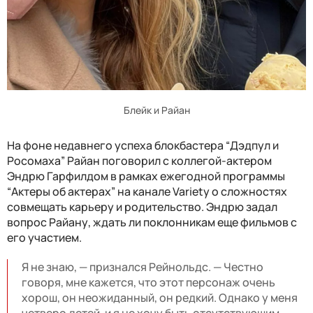
Блейк и Райан
На фоне недавнего успеха блокбастера “Дэдпул и
Росомаха” Райан поговорил с коллегой-актером
Эндрю Гарфилдом в рамках ежегодной программы
“Актеры об актерах” на канале Variety о сложностях
совмещать карьеру и родительство. Эндрю задал
вопрос Райану, ждать ли поклонникам еще фильмов с
его участием.
Я не знаю, — признался Рейнольдс. — Честно
говоря, мне кажется, что этот персонаж очень
хорош, он неожиданный, он редкий. Однако у меня
четверо детей, и я не хочу быть отсутствующим