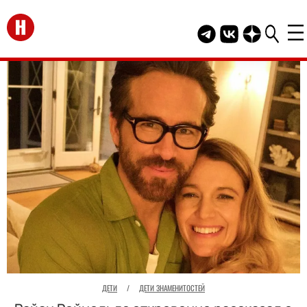
Перейти на главную
Telegram канал HEL
Группа HELLO В
Канал HELLO
ДЕТИ
/
ДЕТИ ЗНАМЕНИТОСТЕЙ