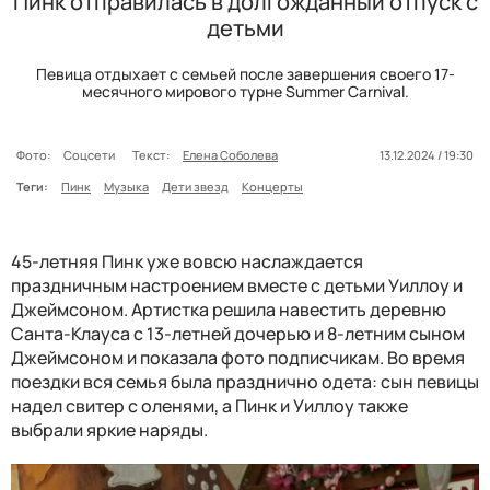
Пинк отправилась в долгожданный отпуск с
детьми
Певица отдыхает с семьей после завершения своего 17-
месячного мирового турне Summer Carnival.
Фото:
Соцсети
Текст:
Елена Соболева
13.12.2024 / 19:30
Теги:
Пинк
Музыка
Дети звезд
Концерты
45-летняя Пинк уже вовсю наслаждается
праздничным настроением вместе с детьми Уиллоу и
Джеймсоном. Артистка решила навестить деревню
Санта-Клауса с 13-летней дочерью и 8-летним сыном
Джеймсоном и показала фото подписчикам. Во время
поездки вся семья была празднично одета: сын певицы
надел свитер с оленями, а Пинк и Уиллоу также
выбрали яркие наряды.