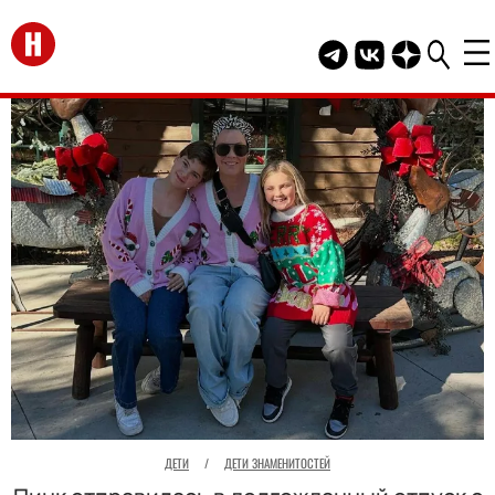
Перейти на главную
Telegram канал HEL
Группа HELLO В
Канал HELLO
ДЕТИ
/
ДЕТИ ЗНАМЕНИТОСТЕЙ