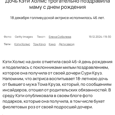
Дочь Кэти Холмс трогательно поздравила
маму с днем рождения
18 декабря голливудской актрисе исполнилось 46 лет.
Фото:
Getty Images
Текст:
Елена Соболева
19.12.2024 / 19:30
Теги:
Кэти Холмс
Том Круз
Кино
Дети звезд
Кэти Холмс на днях отметила свой 46-й день рождения
и поделилась с поклонниками милым поздравлением,
которое она получила от своей дочери Сури Круз.
Напомним, что актриса воспитывает 18-летнюю дочь
от бывшего мужа Тома Круза, который, по сообщениям
инсайдеров, отошел от родительских обязанностей. В
среду Кэти опубликовала в своем блоге фото
подарков, которые она получила, в том числе букет
фиолетовых роз от своей подросшей дочери.