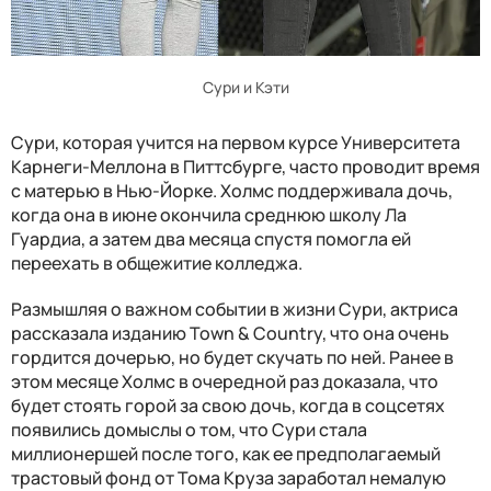
Сури и Кэти
Сури, которая учится на первом курсе Университета
Карнеги-Меллона в Питтсбурге, часто проводит время
с матерью в Нью-Йорке. Холмс поддерживала дочь,
когда она в июне окончила среднюю школу Ла
Гуардиа, а затем два месяца спустя помогла ей
переехать в общежитие колледжа.
Размышляя о важном событии в жизни Сури, актриса
рассказала изданию Town & Country, что она очень
гордится дочерью, но будет скучать по ней. Ранее в
этом месяце Холмс в очередной раз доказала, что
будет стоять горой за свою дочь, когда в соцсетях
появились домыслы о том, что Сури стала
миллионершей после того, как ее предполагаемый
трастовый фонд от Тома Круза заработал немалую