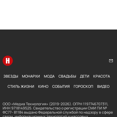
Перейти на главную
Нап
ЗВЕЗДЫ
МОНАРХИ
МОДА
СВАДЬБЫ
ДЕТИ
КРАСОТА
СТИЛЬ ЖИЗНИ
КИНО
СОБЫТИЯ
ГОРОСКОП
ВИДЕО
ООО «Медиа Технология» (2019-2026). ОГРН 1197746707311,
ИНН 9718149525. Свидетельство о регистрации СМИ ПИ №
ФС77- 81184 выдано Федеральной службой по надзору в сфере
связи, информационных технологий и массовых