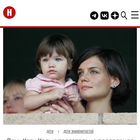
Перейти на главную
Telegram канал HEL
Группа HELLO В
Канал HELLO
ДЕТИ
/
ДЕТИ ЗНАМЕНИТОСТЕЙ