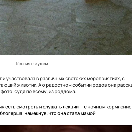
Ксения с мужем
т и участвовала в различных светских мероприятиях, с
ющий животик. А о радостном событии родов она расска
фото, судя по всему, из роддома.
мя есть смотреть и слушать лекции — с ночным кормление
блогерша, намекнув, что она стала мамой.