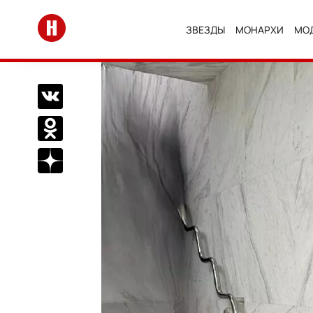
Перейти на главную
ЗВЕЗДЫ
МОНАРХИ
МО
Поделиться Вконтакте
Поделиться в Одноклассниках
Подписаться на нас в Дзен