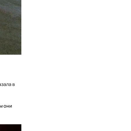
зала в
м они