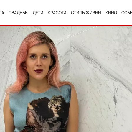
ДА
СВАДЬБЫ
ДЕТИ
КРАСОТА
СТИЛЬ ЖИЗНИ
КИНО
СОБ