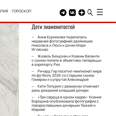
ЫТИЯ
ГОРОСКОП
Telegram канал HELLO
Группа HELLO Вконтакт
Канал HELLO в Дзе
Дети знаменитостей
Анна Курникова поделилась
недавней фотографией двойняшек
Николаса и Люси и дочки Мэри
Иглесиас
Жизель Бюндхен и Хоаким Валенте
с сыном попали в объективы папарацци
в аэропорту Рио
Ричард Гир посетил чемпионат мира
по футболу 2026 со старшим сыном
Гомером и супругой Алехандрой
Кети Топурия с размахом отмечает
день рождения младшей дочери
«Три сердца в одном кадре»: Ксения
Бородина опубликовала фотографии с
повзрослевшими дочерьми Теоной и
Марией