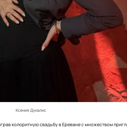
Ксения Дукалис
сыграв колоритную свадьбу в Ереване с множеством приг