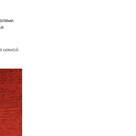
елями.
ья
а мамой.