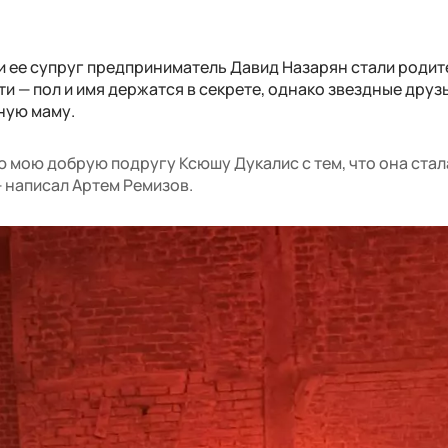
и ее супруг предприниматель Давид Назарян стали родит
и — пол и имя держатся в секрете, однако звездные друз
ную маму.
 мою добрую подругу Ксюшу Дукалис с тем, что она стал
— написал Артем Ремизов.