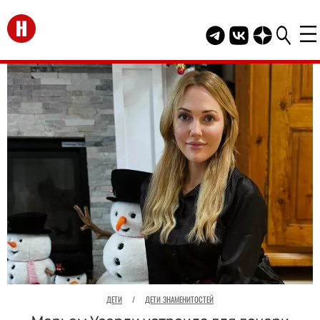
Перейти на главную
Telegram канал HEL
Группа HELLO В
Канал HELLO
ДЕТИ
/
ДЕТИ ЗНАМЕНИТОСТЕЙ