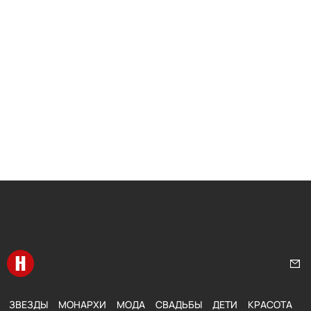
Перейти на главную
Нап
ЗВЕЗДЫ
МОНАРХИ
МОДА
СВАДЬБЫ
ДЕТИ
КРАСОТА