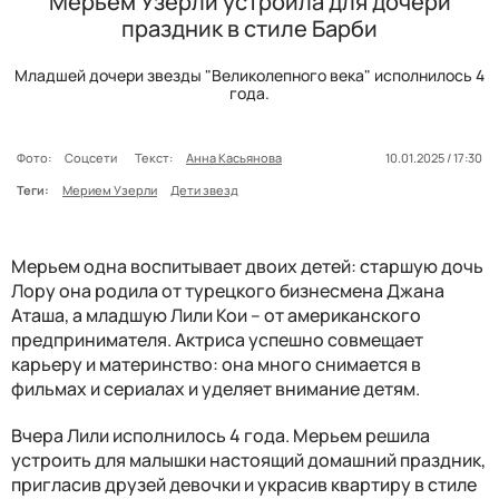
Мерьем Узерли устроила для дочери
праздник в стиле Барби
Младшей дочери звезды "Великолепного века" исполнилось 4
года.
Фото:
Соцсети
Текст:
Анна Касьянова
10.01.2025 / 17:30
Теги:
Мерием Узерли
Дети звезд
Мерьем одна воспитывает двоих детей: старшую дочь
Лору она родила от турецкого бизнесмена Джана
Аташа, а младшую Лили Кои – от американского
предпринимателя. Актриса успешно совмещает
карьеру и материнство: она много снимается в
фильмах и сериалах и уделяет внимание детям.
Вчера Лили исполнилось 4 года. Мерьем решила
устроить для малышки настоящий домашний праздник,
пригласив друзей девочки и украсив квартиру в стиле