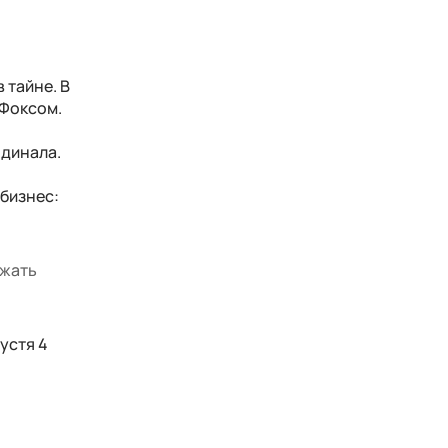
 тайне. В
 Фоксом.
о
рдинала.
 бизнес:
лжать
устя 4
о