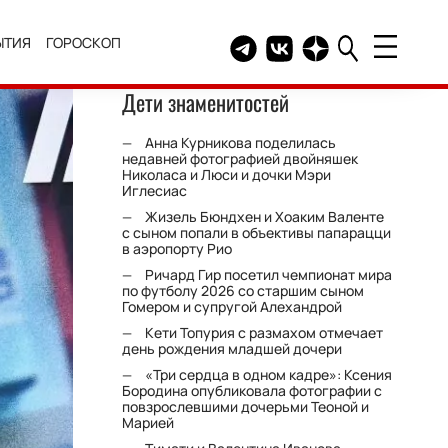
ЫТИЯ
ГОРОСКОП
Telegram канал HELLO
Группа HELLO Вконтакт
Канал HELLO в Дзе
Дети знаменитостей
Анна Курникова поделилась
недавней фотографией двойняшек
Николаса и Люси и дочки Мэри
Иглесиас
Жизель Бюндхен и Хоаким Валенте
с сыном попали в объективы папарацци
в аэропорту Рио
Ричард Гир посетил чемпионат мира
по футболу 2026 со старшим сыном
Гомером и супругой Алехандрой
Кети Топурия с размахом отмечает
день рождения младшей дочери
«Три сердца в одном кадре»: Ксения
Бородина опубликовала фотографии с
повзрослевшими дочерьми Теоной и
Марией