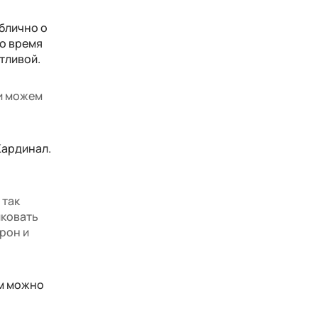
ублично о
во время
тливой.
жи можем
Кардинал.
 так
иковать
рон и
ом можно