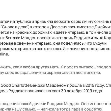
етей на публике и привыкла держать свою личную жизнь в
“Снова в деле”, в котором Диас снялась вместе с Джейми
ется на красных дорожках и дает интервью, в том числе 
ант Бенджи Мэдден воспитывают дочь Рэддикс и сына Ка
рерыве в свежем интервью, она поделилась, что будучи
кроме материнства все эти годы. Исключение составил ее
line.
выжить, как и любая другая мать. Я просто пытаюсь продо
виду свое возвращение на экраны спустя десятилетие.
Good Charlotte Бенджи Мэдденом прошла в 2015 году. Сп
очь Рэддикс появилась на свет 30 декабря 2019 года.
 рождении нашей дочери Рэддикс Мэдден. Она мгновенн
ирила нашу семью, — написала тогда пара в соцсетях.