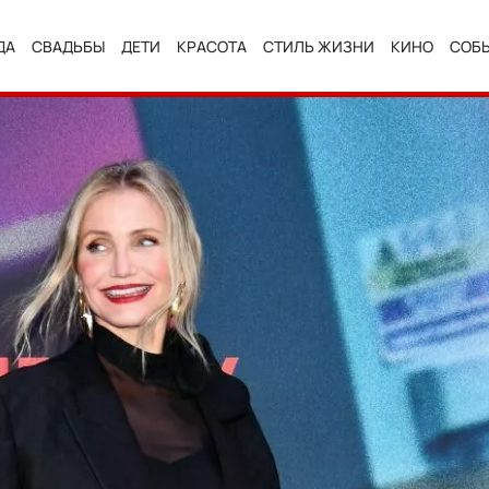
ДА
СВАДЬБЫ
ДЕТИ
КРАСОТА
СТИЛЬ ЖИЗНИ
КИНО
СОБ