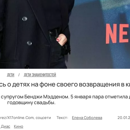
ДЕТИ
/
ДЕТИ ЗНАМЕНИТОСТЕЙ
ь о детях на фоне своего возвращения в 
с супругом Бенджи Мэдденом. 5 января пара отметила
годовщину свадьбы.
erez/X17online.Com, соцсети
Текст:
Елена Соболева
20.01.2
 Диас
Кино