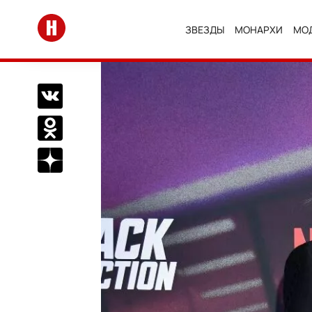
Перейти на главную
ЗВЕЗДЫ
МОНАРХИ
МО
Поделиться Вконтакте
Поделиться в Одноклассниках
Подписаться на нас в Дзен