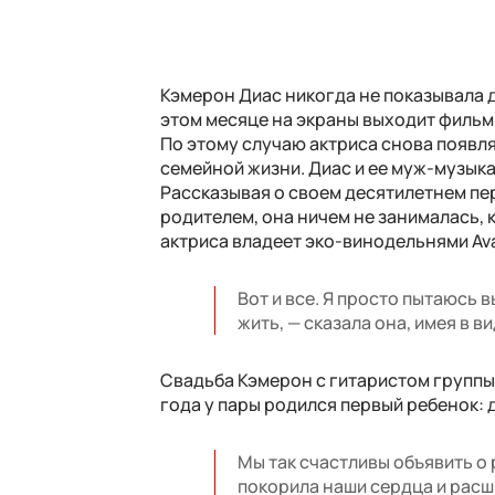
Кэмерон Диас никогда не показывала д
этом месяце на экраны выходит фильм 
По этому случаю актриса снова появля
семейной жизни. Диас и ее муж-музык
Рассказывая о своем десятилетнем пе
родителем, она ничем не занималась, 
актриса владеет эко-винодельнями Ava
Вот и все. Я просто пытаюсь 
жить, — сказала она, имея в 
Свадьба Кэмерон с гитаристом группы 
года у пары родился первый ребенок: д
Мы так счастливы объявить о
покорила наши сердца и расш