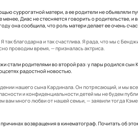
ощью суррогатной матери, а ее родители не объявляли п
 менее, Диас не стесняется говорить о родительстве, и 
году она сообщила, что роль матери делает ее очень счас
 Я так благодарна и так счастлива. Я рада, что мы с Бенд
сно проводим время, — призналась актриса.
и стали родителями во второй раз: у пары родился сын 
соцсетях радостной новостью.
дении нашего сына Кардинала. Он потрясающий, и мы все
зопасности и конфиденциальности детей мы не будем публ
м вам много любви от нашей семьи, — заявили тогда Кэме
 причинах возвращения в кинематограф. Почитать об эт