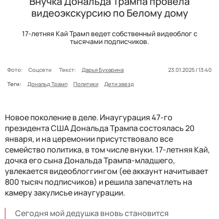
Внучка Дональда Трампа провела
видеоэкскурсию по Белому дому
17-летняя Кай Трамп ведет собственный видеоблог с
тысячами подписчиков.
Фото:
Соцсети
Текст:
Дарья Бухарина
23.01.2025 / 13:40
Теги:
Дональд Трамп
Политики
Дети звезд
Новое поколение в деле. Инаугурация 47-го
президента США Дональда Трампа состоялась 20
января, и на церемонии присутствовало все
семейство политика, в том числе внуки. 17-летняя Кай,
дочка его сына Дональда Трампа-младшего,
увлекается видеоблоггингом (ее аккаунт начитывает
800 тысяч подписчиков) и решила запечатлеть на
камеру закулисье инаугурации.
Сегодня мой дедушка вновь становится