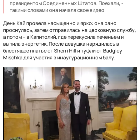
президентом Соединенных Штатов. Поехали, -
такими словами она начала свое видео.
День Кай провела насыщенно и ярко: она рано
проснулась, затем отправилась на церковную службу,
а потом – в Капитолий, где перекусила печеньем и
выпила энергетик. После девушка нарядилась в
блестящее платье от Sherri Hill и туфли от Badgley
Mischka для участия в инаугурационном балу.