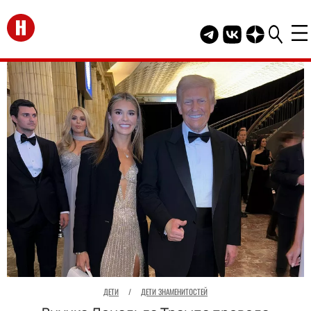
Перейти на главную
Telegram канал HEL
Группа HELLO В
Канал HELLO
ДЕТИ
/
ДЕТИ ЗНАМЕНИТОСТЕЙ