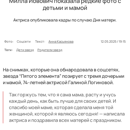
Милла Йовович показала редкие фото с
детьми и мамой
Актриса опубликовала кадры по случаю Дня матери.
Фото:
Соцсети
Текст:
Анна Касьянова
12.05.2025 / 19:15
Теги:
Дети звезд
Родители звезд
На снимках, которые она обнародовала в соцсетях,
звезда “Пятого элемента” позирует с тремя дочерьми
и мамой, 74-летней актрисой Галиной Логиновой.
Так горжусь тем, что я сама мама, расту и учусь
каждый день, как быть лучше для своих детей. И
спасибо моей маме, которая сделала меня той
женщиной, которой я являюсь сегодня! — написала
актриса и поздравила всех матерей с праздником.