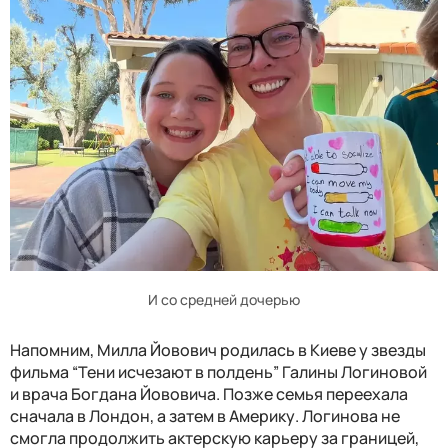
И со средней дочерью
Напомним, Милла Йовович родилась в Киеве у звезды
фильма “Тени исчезают в полдень” Галины Логиновой
и врача Богдана Йововича. Позже семья переехала
сначала в Лондон, а затем в Америку. Логинова не
смогла продолжить актерскую карьеру за границей,