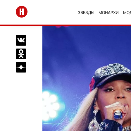
Перейти на главную
ЗВЕЗДЫ
МОНАРХИ
МО
Поделиться Вконтакте
Поделиться в Одноклассниках
Подписаться на нас в Дзен