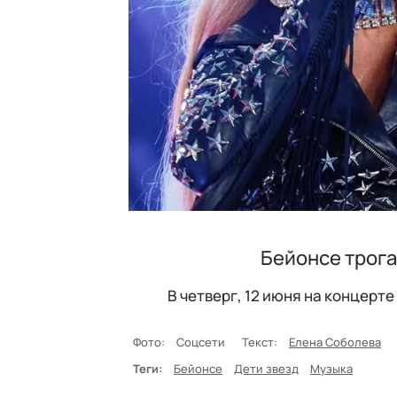
Бейонсе трога
В четверг, 12 июня на концерт
Фото:
Соцсети
Текст:
Елена Соболева
Теги:
Бейонсе
Дети звезд
Музыка