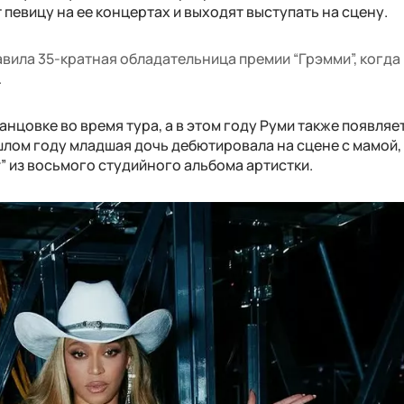
 певицу на ее концертах и выходят выступать на сцену.
авила 35-кратная обладательница премии “Грэмми”, когда
.
нцовке во время тура, а в этом году Руми также появляе
шлом году младшая дочь дебютировала на сцене с мамой,
r” из восьмого студийного альбома артистки.