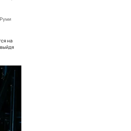
 Руми
тся на
 выйдя