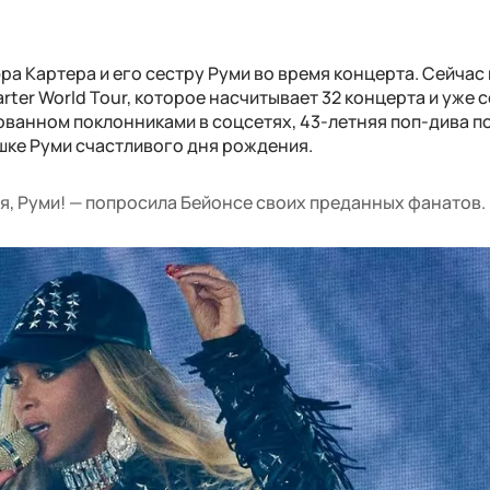
а Картера и его сестру Руми во время концерта. Сейчас
ter World Tour, которое насчитывает 32 концерта и уже 
кованном поклонниками в соцсетях, 43-летняя поп-дива 
шке Руми счастливого дня рождения.
я, Руми! — попросила Бейонсе своих преданных фанатов.