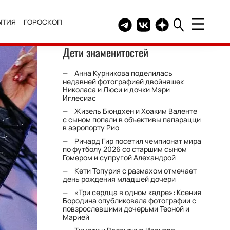
ЫТИЯ
ГОРОСКОП
Telegram канал HELLO
Группа HELLO Вконтакт
Канал HELLO в Дзе
Дети знаменитостей
Анна Курникова поделилась
недавней фотографией двойняшек
Николаса и Люси и дочки Мэри
Иглесиас
Жизель Бюндхен и Хоаким Валенте
с сыном попали в объективы папарацци
в аэропорту Рио
Ричард Гир посетил чемпионат мира
по футболу 2026 со старшим сыном
Гомером и супругой Алехандрой
Кети Топурия с размахом отмечает
день рождения младшей дочери
«Три сердца в одном кадре»: Ксения
Бородина опубликовала фотографии с
повзрослевшими дочерьми Теоной и
Марией