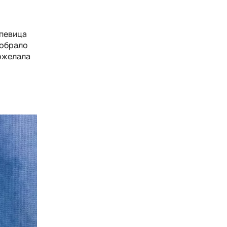
 певица
собрало
пожелала