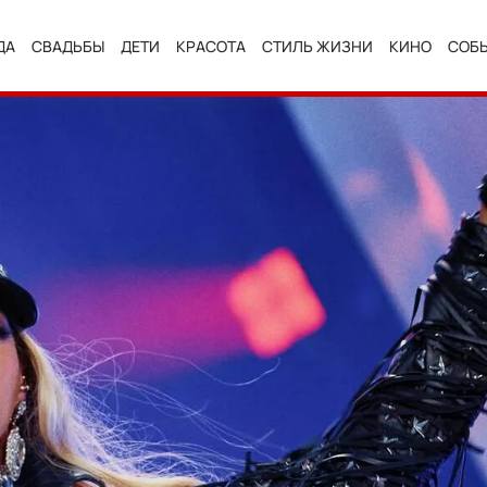
ДА
СВАДЬБЫ
ДЕТИ
КРАСОТА
СТИЛЬ ЖИЗНИ
КИНО
СОБ