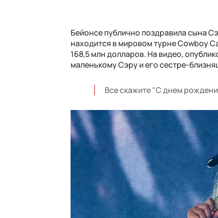
Бейонсе публично поздравила сына Сэр
находится в мировом турне Cowboy Car
168,5 млн долларов. На видео, опубли
маленькому Сэру и его сестре-близня
Все скажите "С днем рождени