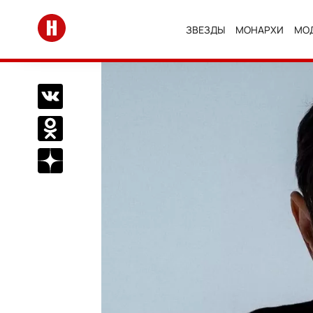
Перейти на главную
ЗВЕЗДЫ
МОНАРХИ
МО
Поделиться Вконтакте
Поделиться в Одноклассниках
Подписаться на нас в Дзен