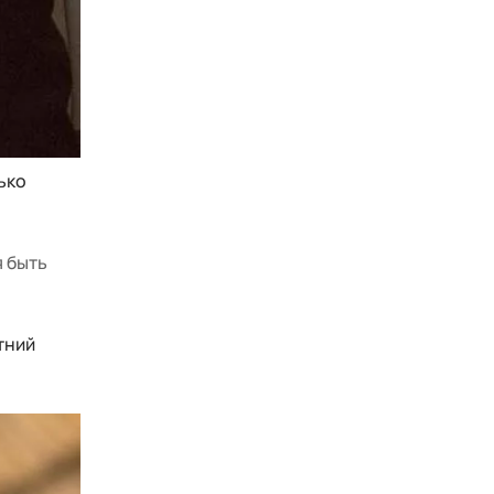
ько
я быть
тний