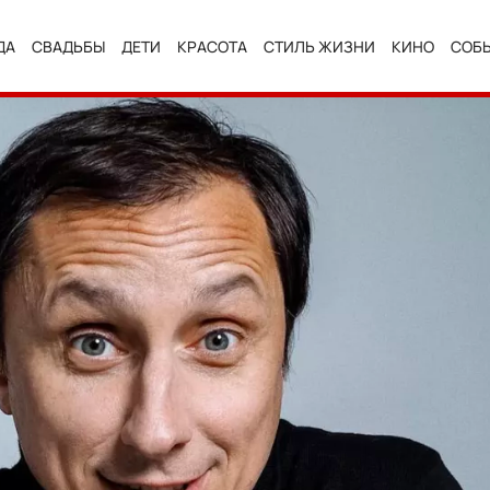
ДА
СВАДЬБЫ
ДЕТИ
КРАСОТА
СТИЛЬ ЖИЗНИ
КИНО
СОБ