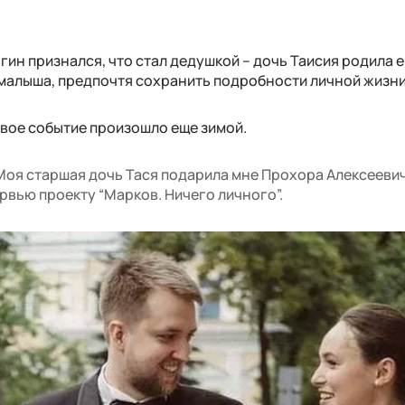
гин признался, что стал дедушкой – дочь Таисия родила е
 малыша, предпочтя сохранить подробности личной жизни 
ивое событие произошло еще зимой.
 Моя старшая дочь Тася подарила мне Прохора Алексеевич
рвью проекту “Марков. Ничего личного”.