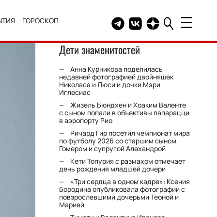
ЫТИЯ
ГОРОСКОП
Telegram канал HELLO
Группа HELLO Вконтакт
Канал HELLO в Дзе
Дети знаменитостей
Анна Курникова поделилась
недавней фотографией двойняшек
Николаса и Люси и дочки Мэри
Иглесиас
Жизель Бюндхен и Хоаким Валенте
с сыном попали в объективы папарацци
в аэропорту Рио
Ричард Гир посетил чемпионат мира
по футболу 2026 со старшим сыном
Гомером и супругой Алехандрой
Кети Топурия с размахом отмечает
день рождения младшей дочери
«Три сердца в одном кадре»: Ксения
Бородина опубликовала фотографии с
повзрослевшими дочерьми Теоной и
Марией