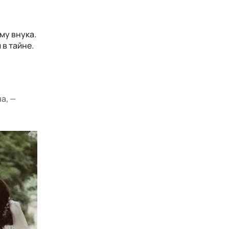
му внука.
в тайне.
а, —