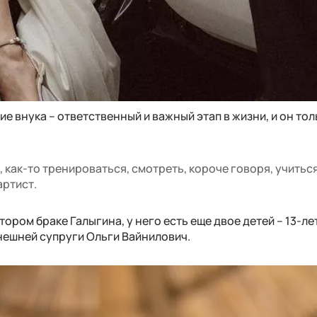
е внука – ответственный и важный этап в жизни, и он тол
 как-то тренироваться, смотреть, короче говоря, учитьс
артист.
ором браке Галыгина, у него есть еще двое детей – 13-ле
нешней супруги Ольги Вайнилович.