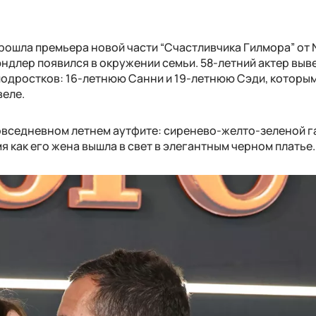
рошла премьера новой части “Счастливчика Гилмора” от Ne
ндлер появился в окружении семьи. 58-летний актер выве
одростков: 16-летнюю Санни и 19-летнюю Сэди, которы
веле.
повседневном летнем аутфите: сиренево-желто-зеленой г
я как его жена вышла в свет в элегантным черном платье.