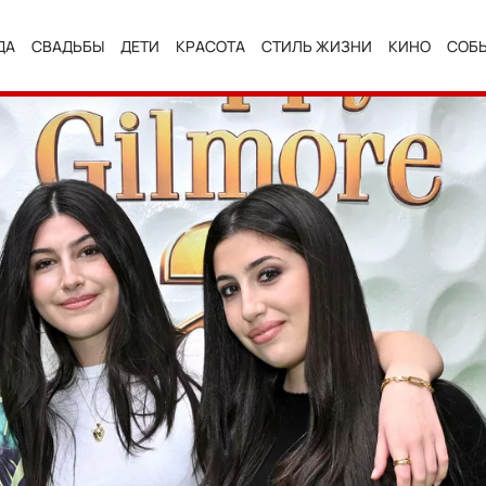
ДА
СВАДЬБЫ
ДЕТИ
КРАСОТА
СТИЛЬ ЖИЗНИ
КИНО
СОБ