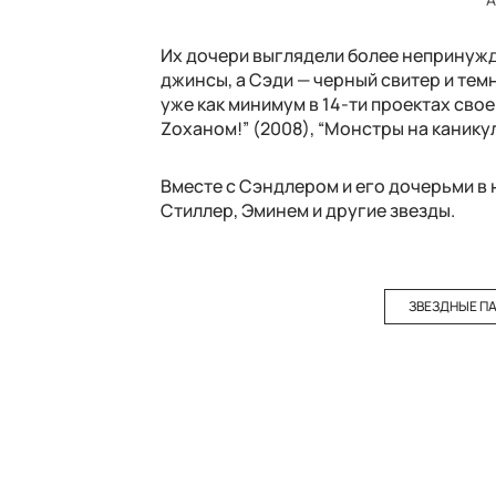
Их дочери выглядели более непринужд
джинсы, а Сэди — черный свитер и тем
уже как минимум в 14-ти проектах свое
Zоханом!” (2008), “Монстры на каникула
Вместе с Сэндлером и его дочерьми в 
Стиллер, Эминем и другие звезды.
ЗВЕЗДНЫЕ П