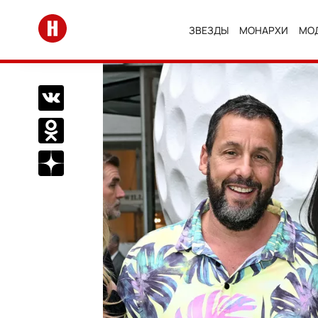
Перейти на главную
ЗВЕЗДЫ
МОНАРХИ
МО
Поделиться Вконтакте
Поделиться в Одноклассниках
Подписаться на нас в Дзен