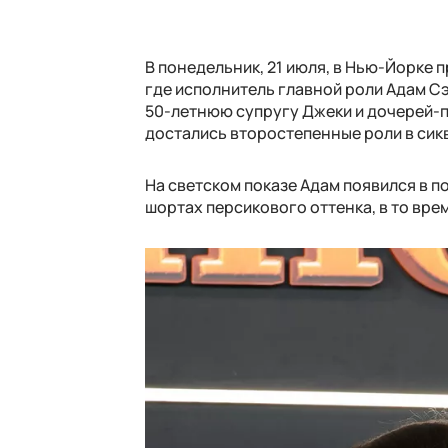
В понедельник, 21 июля, в Нью-Йорке п
где исполнитель главной роли Адам Сэ
50-летнюю супругу Джеки и дочерей-п
достались второстепенные роли в сик
На светском показе Адам появился в 
шортах персикового оттенка, в то врем