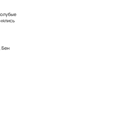
голубые
снялись
, Бен