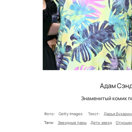
Адам Сэнд
Знаменитый комик по
Фото:
Getty Images
Текст:
Дарья Бухарин
Теги:
Звездные пары
Дети звезд
Отноше