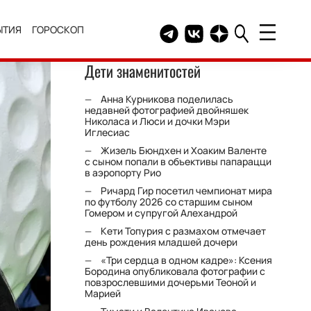
ЫТИЯ
ГОРОСКОП
Telegram канал HELLO
Группа HELLO Вконтакт
Канал HELLO в Дзе
Дети знаменитостей
Анна Курникова поделилась
недавней фотографией двойняшек
Николаса и Люси и дочки Мэри
Иглесиас
Жизель Бюндхен и Хоаким Валенте
с сыном попали в объективы папарацци
в аэропорту Рио
Ричард Гир посетил чемпионат мира
по футболу 2026 со старшим сыном
Гомером и супругой Алехандрой
Кети Топурия с размахом отмечает
день рождения младшей дочери
«Три сердца в одном кадре»: Ксения
Бородина опубликовала фотографии с
повзрослевшими дочерьми Теоной и
Марией