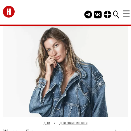
Перейти на главную
Telegram канал HEL
Группа HELLO В
Канал HELLO
ДЕТИ
/
ДЕТИ ЗНАМЕНИТОСТЕЙ