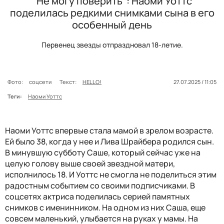
"Не могу поверить": Наоми Уоттс
поделилась редкими снимками сына в его
особенный день
Первенец звезды отпраздновал 18-летие.
Фото:
соцсети
Текст:
HELLO!
27.07.2025 / 11:05
Теги:
Наоми Уоттс
Наоми Уоттс впервые стала мамой в зрелом возрасте.
Ей было 38, когда у нее и Лива Шрайбера родился сын.
В минувшую субботу Саше, который сейчас уже на
целую голову выше своей звездной матери,
исполнилось 18. И Уоттс не смогла не поделиться этим
радостным событием со своими подписчиками. В
соцсетях актриса поделилась серией памятных
снимков с именинником. На одном из них Саша, еще
совсем маленький, улыбается на руках у мамы. На