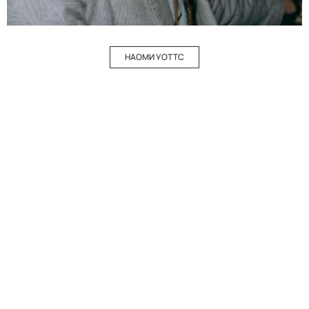
НАОМИ УОТТС