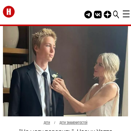
Перейти на главную
Telegram канал HEL
Группа HELLO В
Канал HELLO
ДЕТИ
/
ДЕТИ ЗНАМЕНИТОСТЕЙ