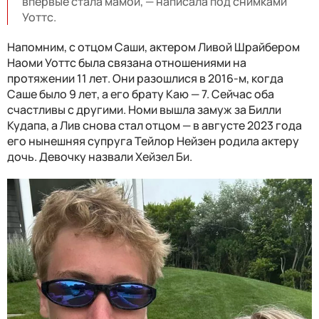
впервые стала мамой, — написала под снимками
Уоттс.
Напомним, с отцом Саши, актером Ливой Шрайбером
Наоми Уоттс была связана отношениями на
протяжении 11 лет. Они разошлися в 2016-м, когда
Саше было 9 лет, а его брату Каю — 7. Сейчас оба
счастливы с другими. Номи вышла замуж за Билли
Кудапа, а Лив снова стал отцом — в августе 2023 года
его нынешняя супруга Тейлор Нейзен родила актеру
дочь. Девочку назвали
Хейзел Би.