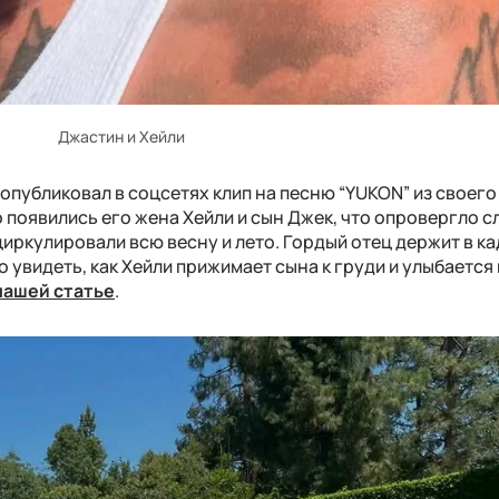
Джастин и Хейли
т опубликовал в соцсетях клип на песню “YUKON” из своег
 появились его жена Хейли и сын Джек, что опровергло с
иркулировали всю весну и лето. Гордый отец держит в к
но увидеть, как Хейли прижимает сына к груди и улыбается 
нашей статье
.