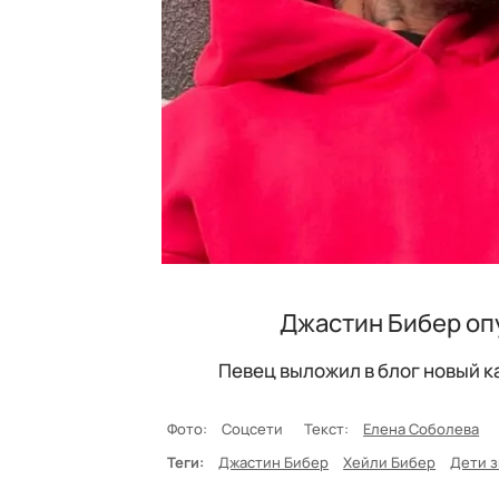
Джастин Бибер оп
Певец выложил в блог новый к
Фото:
Соцсети
Текст:
Елена Соболева
Теги:
Джастин Бибер
Хейли Бибер
Дети з