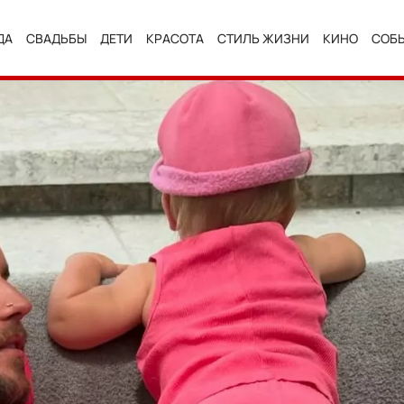
ДА
СВАДЬБЫ
ДЕТИ
КРАСОТА
СТИЛЬ ЖИЗНИ
КИНО
СОБ