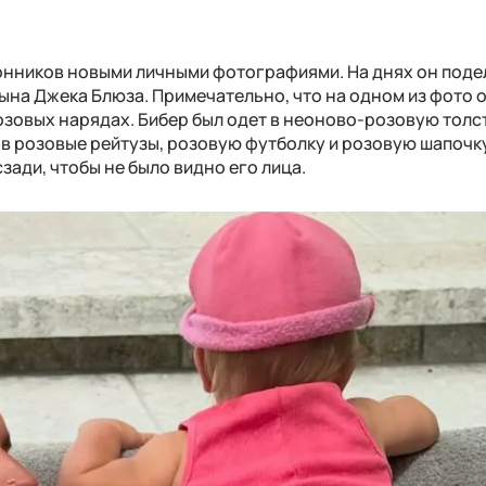
онников новыми личными фотографиями. На днях он поде
ына Джека Блюза. Примечательно, что на одном из фото о
озовых нарядах. Бибер был одет в неоново-розовую толс
 в розовые рейтузы, розовую футболку и розовую шапочку
ади, чтобы не было видно его лица.