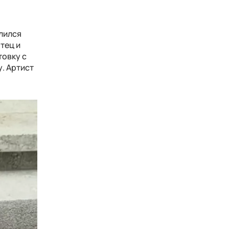
лился
тец и
товку с
. Артист