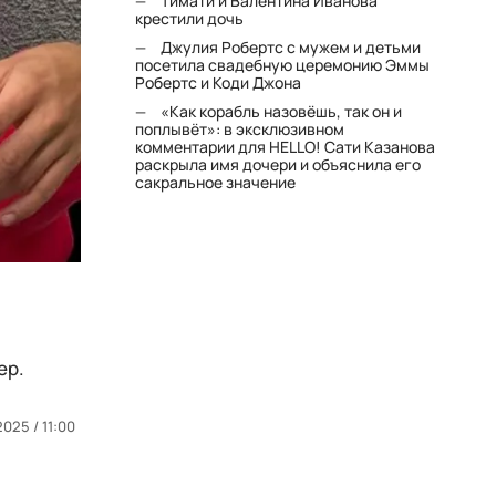
Тимати и Валентина Иванова
крестили дочь
Джулия Робертс с мужем и детьми
посетила свадебную церемонию Эммы
Робертс и Коди Джона
«Как корабль назовёшь, так он и
поплывёт»: в эксклюзивном
комментарии для HELLO! Сати Казанова
раскрыла имя дочери и объяснила его
сакральное значение
ер.
2025 / 11:00