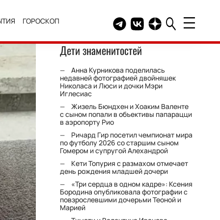
ЫТИЯ
ГОРОСКОП
Telegram канал HELLO
Группа HELLO Вконтакт
Канал HELLO в Дзе
Дети знаменитостей
Анна Курникова поделилась
недавней фотографией двойняшек
Николаса и Люси и дочки Мэри
Иглесиас
Жизель Бюндхен и Хоаким Валенте
с сыном попали в объективы папарацци
в аэропорту Рио
Ричард Гир посетил чемпионат мира
по футболу 2026 со старшим сыном
Гомером и супругой Алехандрой
Кети Топурия с размахом отмечает
день рождения младшей дочери
«Три сердца в одном кадре»: Ксения
Бородина опубликовала фотографии с
повзрослевшими дочерьми Теоной и
Марией