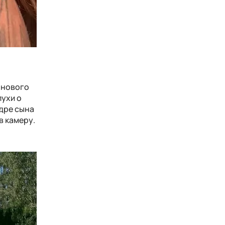
о нового
лухи о
адре сына
в камеру.