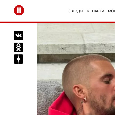
Перейти на главную
ЗВЕЗДЫ
МОНАРХИ
МО
Поделиться Вконтакте
Поделиться в Одноклассниках
Подписаться на нас в Дзен