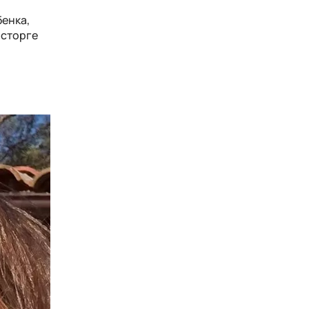
бенка,
осторге