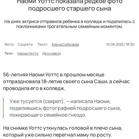
Наоми Уоттс показала редкое фото
подросшего старшего сына
На днях актриса отправила ребенка в колледж и поделилась с
поклонниками трогательным семейным моментом.
Фото:
Соцсети
Текст:
Елена Соболева
19.08.2025 / 18:30
Теги:
Наоми Уоттс
Дети звезд
56-летняя Наоми Уоттс в прошлом месяце
отпраздновала 18-летие своего сына Саши, а сейчас
проводила его в колледж.
Уже тусуется (секрет), — написала Наоми,
поделившись фотографией подросшего сына,
покидающего семейное гнездо.
На снимке Уоттс уткнулась головой в плечо сына,
который уже сильно перегнал маму по росту.