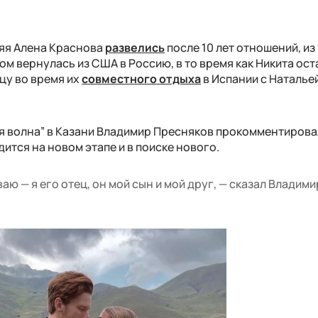
няя Алена Краснова
развелись
после 10 лет отношений, из
том вернулась из США в Россию, в то время как Никита ост
цу во время их
совместного отдыха
в Испании с Наталье
я волна” в Казани Владимир Пресняков прокомментирова
дится на новом этапе и в поиске нового.
аю — я его отец, он мой сын и мой друг, — сказал Владими