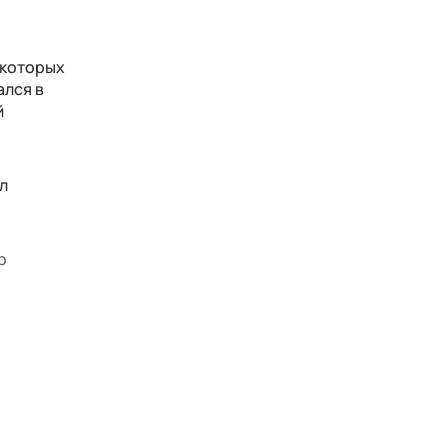
 которых
ался в
й
л
р