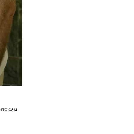
что сам
о