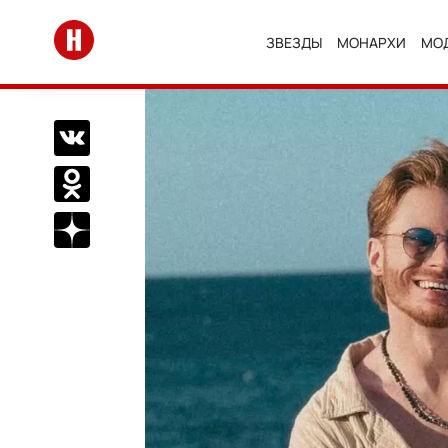
Перейти на главную
ЗВЕЗДЫ
МОНАРХИ
МО
Поделиться Вконтакте
Поделиться в Одноклассниках
Подписаться на нас в Дзен