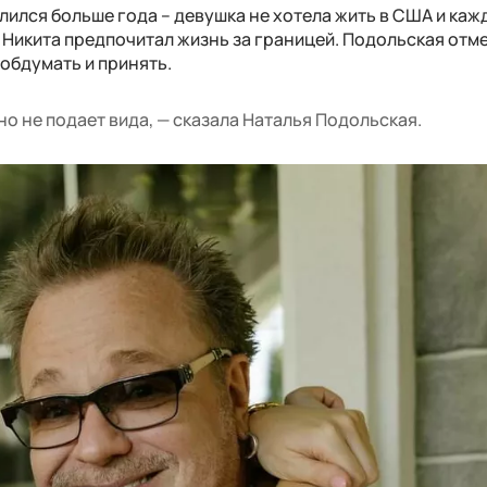
лился больше года – девушка не хотела жить в США и каж
к Никита предпочитал жизнь за границей. Подольская отме
 обдумать и принять.
но не подает вида, — сказала Наталья Подольская.