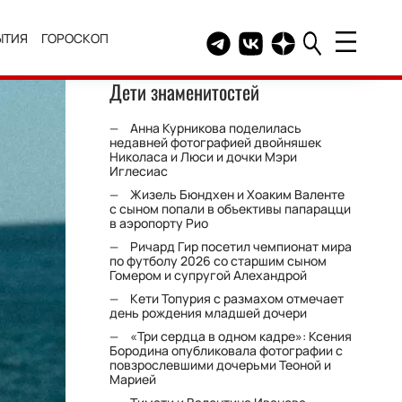
ЫТИЯ
ГОРОСКОП
Telegram канал HELLO
Группа HELLO Вконтакт
Канал HELLO в Дзе
Дети знаменитостей
Анна Курникова поделилась
недавней фотографией двойняшек
Николаса и Люси и дочки Мэри
Иглесиас
Жизель Бюндхен и Хоаким Валенте
с сыном попали в объективы папарацци
в аэропорту Рио
Ричард Гир посетил чемпионат мира
по футболу 2026 со старшим сыном
Гомером и супругой Алехандрой
Кети Топурия с размахом отмечает
день рождения младшей дочери
«Три сердца в одном кадре»: Ксения
Бородина опубликовала фотографии с
повзрослевшими дочерьми Теоной и
Марией