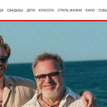
ДА
СВАДЬБЫ
ДЕТИ
КРАСОТА
СТИЛЬ ЖИЗНИ
КИНО
СОБ