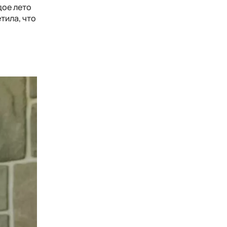
дое лето
тила, что