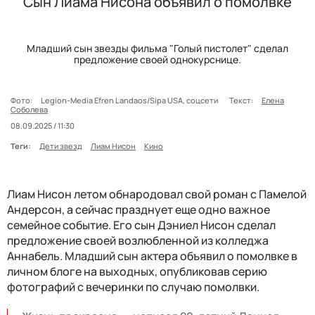
Сын Лиама Нисона объявил о помолвке
Младший сын звезды фильма "Голый пистолет" сделал
предложение своей однокурснице.
Фото:
Legion-Media Efren Landaos/Sipa USA, соцсети
Текст:
Елена
Соболева
08.09.2025 / 11:30
Теги:
Дети звезд
Лиам Нисон
Кино
Лиам Нисон летом обнародовал свой роман с Памелой
Андерсон, а сейчас празднует еще одно важное
семейное событие. Его сын Дэниел Нисон сделал
предложение своей возлюбленной из колледжа
Аннабель. Младший сын актера объявил о помолвке в
личном блоге на выходных, опубликовав серию
фотографий с вечеринки по случаю помолвки.