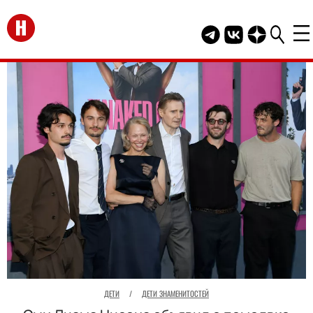
Перейти на главную
Telegram канал HEL
Группа HELLO В
Канал HELLO
ДЕТИ
/
ДЕТИ ЗНАМЕНИТОСТЕЙ