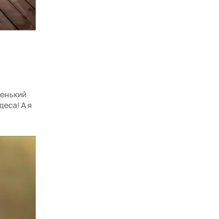
ленький
деса! А я