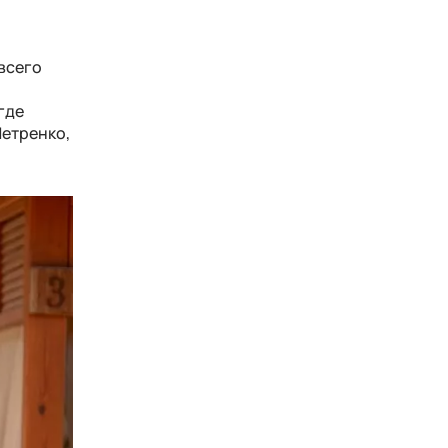
 всего
где
Петренко,