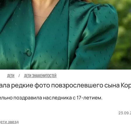
ДЕТИ
/
ДЕТИ ЗНАМЕНИТОСТЕЙ
ала редкие фото повзрослевшего сына Ко
ельно поздравила наследника с 17-летием.
23.09.2
ети звезд