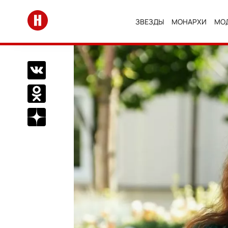
Перейти на главную
ЗВЕЗДЫ
МОНАРХИ
МО
Поделиться Вконтакте
Поделиться в Одноклассниках
Подписаться на нас в Дзен