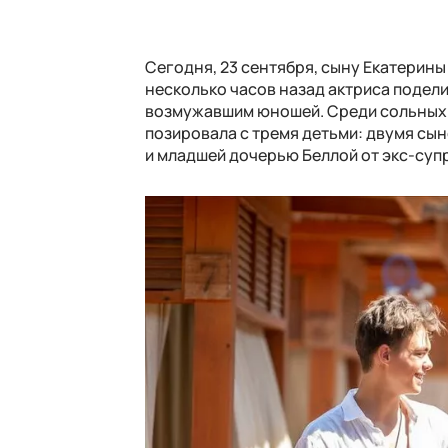
Сегодня, 23 сентября, сыну Екатерины
несколько часов назад актриса подели
возмужавшим юношей. Среди сольных с
позировала с тремя детьми: двумя сы
и младшей дочерью Беллой от экс-суп