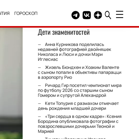
ЫТИЯ
ГОРОСКОП
Telegram канал HELLO
Группа HELLO Вконтакт
Канал HELLO в Дзе
Дети знаменитостей
Анна Курникова поделилась
недавней фотографией двойняшек
Николаса и Люси и дочки Мэри
Иглесиас
Жизель Бюндхен и Хоаким Валенте
с сыном попали в объективы папарацци
в аэропорту Рио
Ричард Гир посетил чемпионат мира
по футболу 2026 со старшим сыном
Гомером и супругой Алехандрой
Кети Топурия с размахом отмечает
день рождения младшей дочери
«Три сердца в одном кадре»: Ксения
Бородина опубликовала фотографии с
повзрослевшими дочерьми Теоной и
Марией