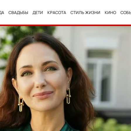
ДА
СВАДЬБЫ
ДЕТИ
КРАСОТА
СТИЛЬ ЖИЗНИ
КИНО
СОБ