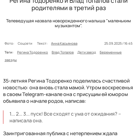
Регина Тодоренко и Влад Топалов стали
родителями в третий раз
Телеведущая назвала новорожденного малыша "маленьким
музыкантом".
Фото:
Соцсети
Текст:
Анна Касьянова
25.09.2025 / 16:45
Теги:
Регина Тодоренко
Влад Топалов
Дети звезд
Беременные
звезды
35-летняя Регина Тодоренко поделилась счастливой
новостью: она вновь стала мамой. Утром воскресенья
в своем Telegram-канале она с присущим ей юмором
объявила о начале родов, написав:
1... 2... 3... пуск! Все сходят с ума от ожидания? –
написала она.
Заинтригованная публика с нетерпением ждала