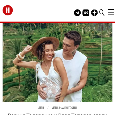
Перейти на главную
Telegram канал HEL
Группа HELLO В
Канал HELLO
ДЕТИ
/
ДЕТИ ЗНАМЕНИТОСТЕЙ